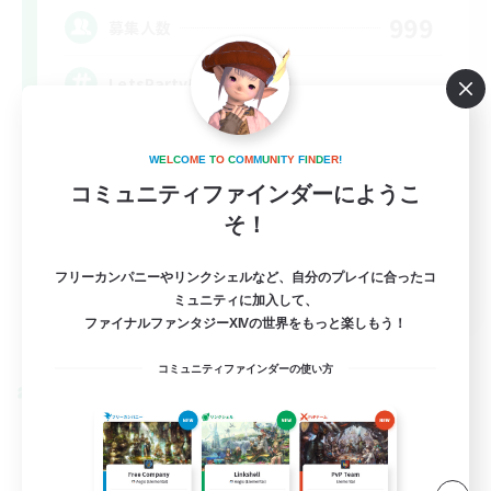
999
募集人数
LetsPartyFFXIVDiscord
W
E
L
C
O
M
E
T
O
C
O
M
M
U
N
I
T
Y
F
I
N
D
E
R
!
コミュニティファインダーにようこ
そ！
フリーカンパニーやリンクシェルなど、自分のプレイに合ったコ
EN
ミュニティに加入して、
ファイナルファンタジーXIVの世界をもっと楽しもう！
詳細を見る
募集期間: 2026/08/24 まで
コミュニティファインダーの使い方
クロスワールドリンクシェル