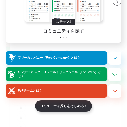
ステップ1
コミュニティを探す
TeamDeng
フリーカンパニー（Free Company）とは？
追加メンバー募集
Crystal
リンクシェル/クロスワールドリンクシェル（LS/CWLS）と
20
募集人数
は？
Cross-DC Moodeng Friends
PvPチームとは？
コミュニティ探しをはじめる！