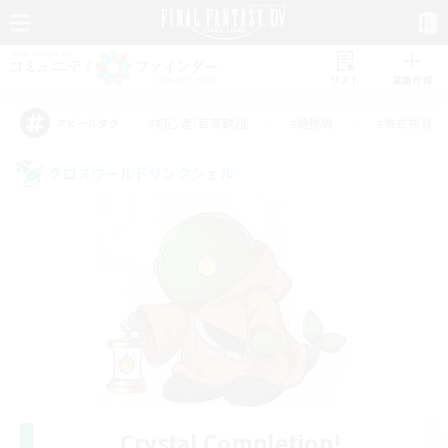
リスト
募集作成
#初心者/若葉歓迎
#絶挑戦
#零式挑戦
アピールタグ
クロスワールドリンクシェル
Crystal Completion!