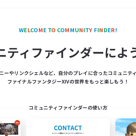
＃トレジャーハント
使用
W
E
L
C
O
M
E
T
O
C
O
M
M
U
N
I
T
Y
F
I
N
D
E
R
!
ニティファインダーによ
ニーやリンクシェルなど、自分のプレイに合ったコミュニテ
ファイナルファンタジーXIVの世界をもっと楽しもう！
募集数 0件
集が見つかりませんでし
コミュニティファインダーの使い方
条件を変えて検索してみるでっす！