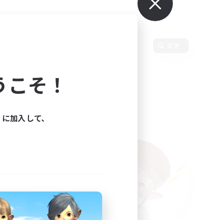
言語
変更
うこそ！
ィに加入して、
た。