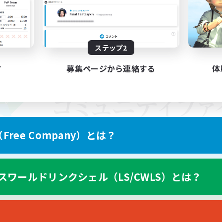
ステップ2
す
募集ページから連絡する
体
ree Company）とは？
スワールドリンクシェル（LS/CWLS）とは？
スマートフォン版へ