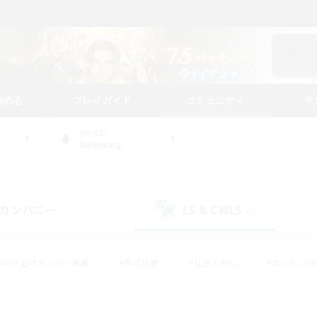
始める
プレイガイド
コミュニティ
ラ
WORLD
Balmung
カンパニー
LS & CWLS
(0)
(0)
#立ち上げメンバー募集
#零式挑戦
#社会人中心
#まったり
体験歓迎
#クラフター中心
#ロールプレイ
#ギャザラー中心
ージュプリズム）
#スクリーンショット撮影
#クリア目指して頑張る