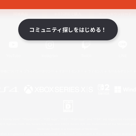
関連商品
e-STOREで購入
ゲームダウンロード
コミュニティ探しをはじめる！
Official Information
YouTube
Instagram
Twitch
LINE
著作権について
プライバシーポリシー
サポートセンター
ライセンス
ルール＆ポリシー
 Family Mark", "PlayStation", "PS5 logo", "PS5", "PS4 logo" and "PS4" are registered trademark
XBOX Sphere mark, the Series X|S logo and XBOX Series X|S are trademarks of the Microsoft gro
Nintendo Switch is a trademark of Nintendo.
ither a registered trademark or trademark of Microsoft Corporation in the United States and/or oth