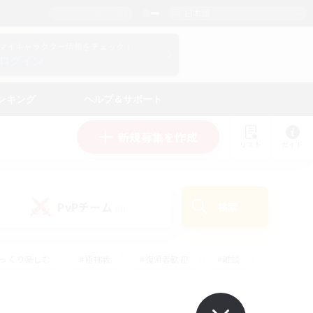
日本語
マイキャラクター情報をチェック！
ログイン
ンキング
ヘルプ＆サポート
新規募集を作成
リスト
ガイド
PvPチーム
検索
(0)
ゆっくり楽しむ
#極挑戦
#復帰者歓迎
#雑談
#ハウジング
#トレジャーハント
#レベリング
#プレイヤー主催イベント