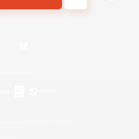
Bluesky
利用者情報の外部送信について
s or trademarks of Sony Interactive Entertainment Inc.
up of companies.
er countries.