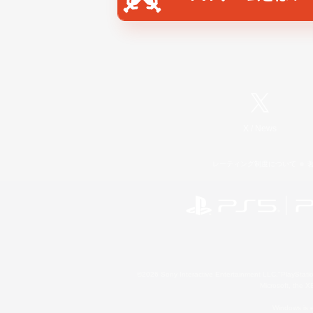
X
/
News
レーティング制度について
©2026 Sony Interactive Entertainment LLC."PlayStation
Microsoft, the 
Windows is e