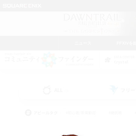
ニュース
FFXIVを
DATA CENTER
Crystal
ALL
フリー
(0)
アピールタグ
#初心者/若葉歓迎
#絶挑戦
#学生中心
#なんでも楽しむ
#モブハント
#
#演奏
#ミラプリ（ミラ