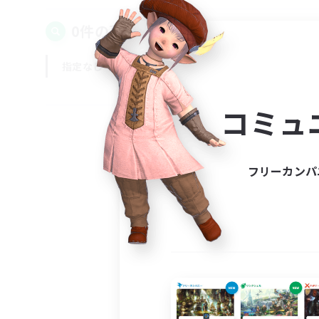
0件の募集が見つかりました！
指定なし
平日
週末
コミュ
フリーカンパ
募