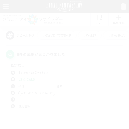
リスト
募集作成
#初心者/若葉歓迎
#絶挑戦
#零式挑戦
アピールタグ
0件の募集が見つかりました！
指定なし
Balmung (Crystal)
LS & CWLS
平日
週末
＃まったりゆっくり楽しむ
使用言語