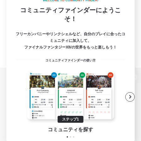
W
E
L
C
O
M
E
T
O
C
O
M
M
U
N
I
T
Y
F
I
N
D
E
R
!
コミュニティファインダーにようこ
そ！
フリーカンパニーやリンクシェルなど、自分のプレイに合ったコ
ミュニティに加入して、
ファイナルファンタジーXIVの世界をもっと楽しもう！
コミュニティファインダーの使い方
パソコン版へ
関連商品
e-STOREで購入
ステップ1
ゲームダウンロード
コミュニティを探す