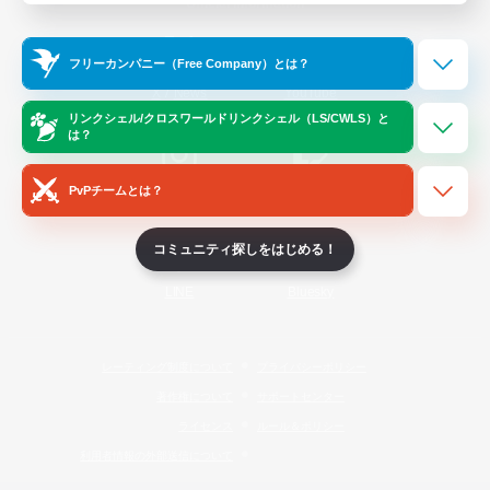
Official Information
フリーカンパニー（Free Company）とは？
/
X
News
YouTube
リンクシェル/クロスワールドリンクシェル（LS/CWLS）と
は？
PvPチームとは？
Instagram
Twitch
コミュニティ探しをはじめる！
LINE
Bluesky
レーティング制度について
プライバシーポリシー
著作権について
サポートセンター
ライセンス
ルール＆ポリシー
利用者情報の外部送信について