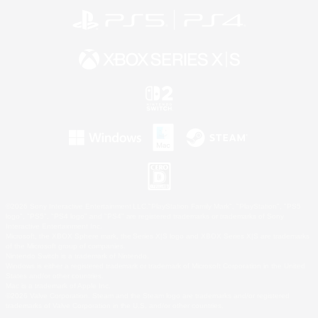
©2026 Sony Interactive Entertainment LLC."PlayStation Family Mark", "PlayStation", "PS5
logo", "PS5", "PS4 logo" and "PS4" are registered trademarks or trademarks of Sony
Interactive Entertainment Inc.
Microsoft, the XBOX Sphere mark, the Series X|S logo and XBOX Series X|S are trademarks
of the Microsoft group of companies.
Nintendo Switch is a trademark of Nintendo.
Windows is either a registered trademark or trademark of Microsoft Corporation in the United
States and/or other countries.
Mac is a trademark of Apple Inc.
©2026 Valve Corporation. Steam and the Steam logo are trademarks and/or registered
trademarks of Valve Corporation in the U.S. and/or other countries.