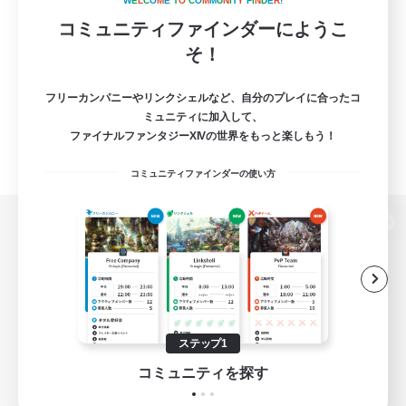
W
E
L
C
O
M
E
T
O
C
O
M
M
U
N
I
T
Y
F
I
N
D
E
R
!
コミュニティファインダーにようこ
そ！
フリーカンパニーやリンクシェルなど、自分のプレイに合ったコ
ミュニティに加入して、
ファイナルファンタジーXIVの世界をもっと楽しもう！
コミュニティファインダーの使い方
パソコン版へ
関連商品
e-STOREで購入
ステップ1
ゲームダウンロード
コミュニティを探す