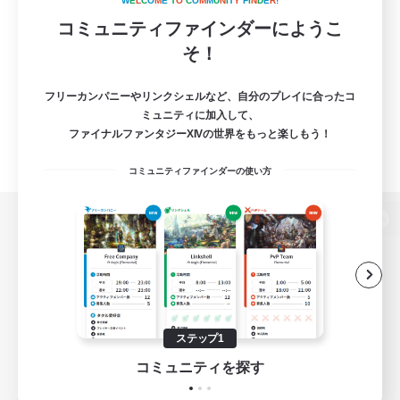
W
E
L
C
O
M
E
T
O
C
O
M
M
U
N
I
T
Y
F
I
N
D
E
R
!
コミュニティファインダーにようこ
そ！
フリーカンパニーやリンクシェルなど、自分のプレイに合ったコ
ミュニティに加入して、
ファイナルファンタジーXIVの世界をもっと楽しもう！
コミュニティファインダーの使い方
パソコン版へ
関連商品
e-STOREで購入
ステップ1
ゲームダウンロード
コミュニティを探す