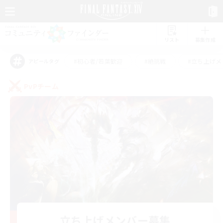
リスト
募集作成
#初心者/若葉歓迎
#絶挑戦
#立ち上げメ
アピールタグ
PvPチーム
立ち上げメンバー募集