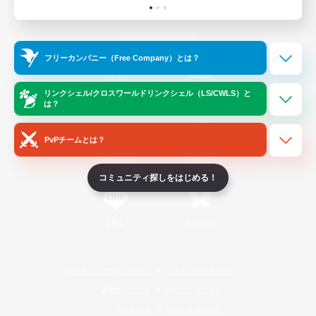
Official Information
フリーカンパニー（Free Company）とは？
/
X
News
YouTube
リンクシェル/クロスワールドリンクシェル（LS/CWLS）と
は？
PvPチームとは？
Instagram
Twitch
コミュニティ探しをはじめる！
LINE
Bluesky
レーティング制度について
プライバシーポリシー
著作権について
サポートセンター
ライセンス
ルール＆ポリシー