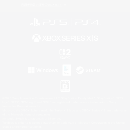
利用者情報の外部送信について
©2026 Sony Interactive Entertainment LLC."PlayStation Family Mark", "PlayStation", "PS5
logo", "PS5", "PS4 logo" and "PS4" are registered trademarks or trademarks of Sony
Interactive Entertainment Inc.
Microsoft, the XBOX Sphere mark, the Series X|S logo and XBOX Series X|S are trademarks
of the Microsoft group of companies.
Nintendo Switch is a trademark of Nintendo.
Windows is either a registered trademark or trademark of Microsoft Corporation in the United
States and/or other countries.