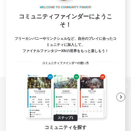
W
E
L
C
O
M
E
T
O
C
O
M
M
U
N
I
T
Y
F
I
N
D
E
R
!
コミュニティファインダーにようこ
そ！
フリーカンパニーやリンクシェルなど、自分のプレイに合ったコ
ミュニティに加入して、
ファイナルファンタジーXIVの世界をもっと楽しもう！
コミュニティファインダーの使い方
パソコン版へ
関連商品
e-STOREで購入
ステップ1
コミュニティを探す
ゲームダウンロード