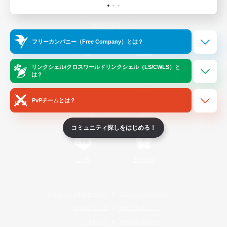
Official Information
フリーカンパニー（Free Company）とは？
/
X
News
YouTube
リンクシェル/クロスワールドリンクシェル（LS/CWLS）と
は？
PvPチームとは？
Instagram
Twitch
コミュニティ探しをはじめる！
LINE
Bluesky
レーティング制度について
プライバシーポリシー
著作権について
サポートセンター
ライセンス
ルール＆ポリシー