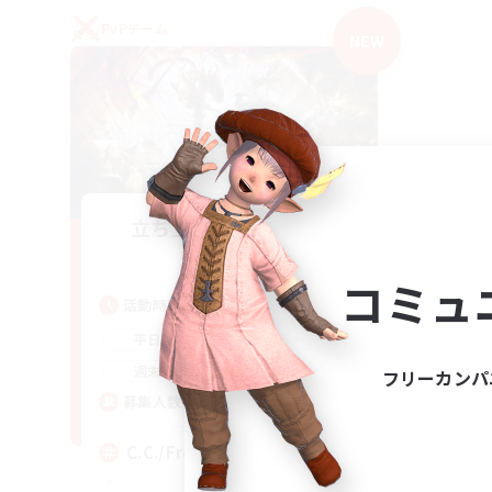
PvPチーム
NEW
立ち上げメンバー募集
Crystal
コミュ
活動時間
1:00
24:00
平日
1:00
24:00
週末
フリーカンパ
10
募集人数
C.C./Frontline