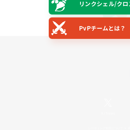
リンクシェル/クロ
PvPチームとは？
X
/
News
レーティング制度について