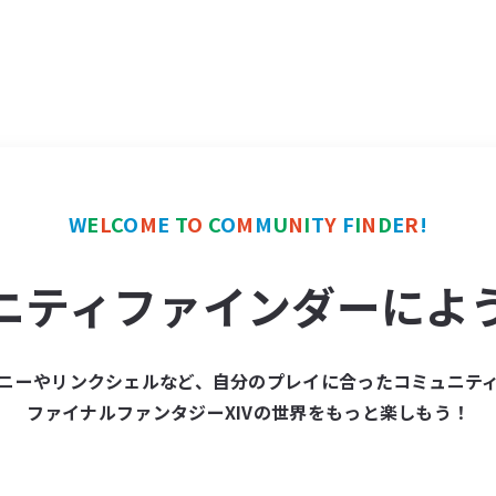
W
E
L
C
O
M
E
T
O
C
O
M
M
U
N
I
T
Y
F
I
N
D
E
R
!
ニティファインダーによ
ニーやリンクシェルなど、自分のプレイに合ったコミュニテ
ファイナルファンタジーXIVの世界をもっと楽しもう！