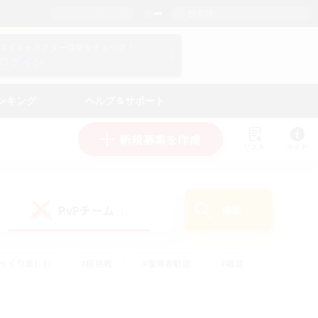
日本語
マイキャラクター情報をチェック！
ログイン
ンキング
ヘルプ＆サポート
新規募集を作成
リスト
ガイド
PvPチーム
検索
(1)
ゆっくり楽しむ
#極挑戦
#復帰者歓迎
#雑談
ルプレイ
#トレジャーハント
#レベリング
して頑張る
#プレイヤー主催イベント