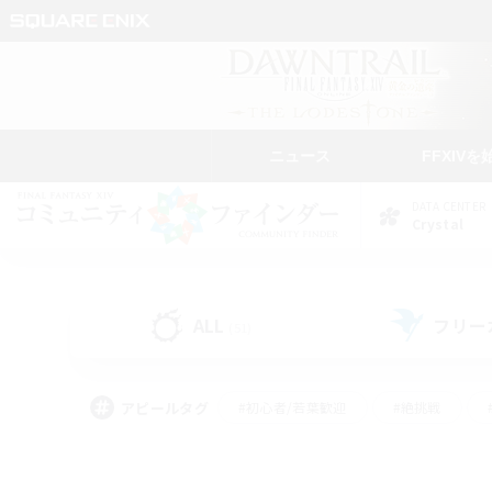
ニュース
FFXIVを
DATA CENTER
Crystal
ALL
フリー
(51)
アピールタグ
#初心者/若葉歓迎
#絶挑戦
#モブハント
#学生中心
#なんでも楽しむ
#スクリーンショット撮影
#ハウジ