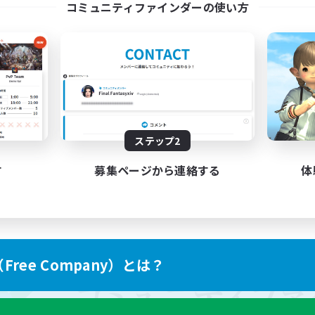
コミュニティファインダーの使い方
ステップ2
す
募集ページから連絡する
体
ree Company）とは？