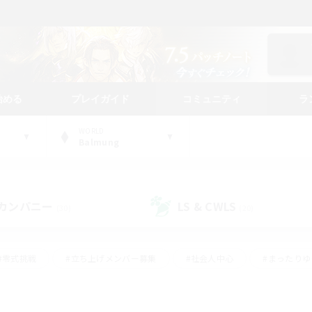
始める
プレイガイド
コミュニティ
ラ
WORLD
Balmung
カンパニー
LS & CWLS
(30)
(20)
#零式挑戦
#立ち上げメンバー募集
#社会人中心
#まったり
#体験歓迎
#クラフター中心
#ギャザラー中心
#ロー
ング
#演奏
#ミラプリ（ミラージュプリズム）
#クリア目指