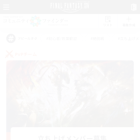
リスト
募集作成
#初心者/若葉歓迎
#絶挑戦
#立ち上げメ
アピールタグ
PvPチーム
立ち上げメンバー募集