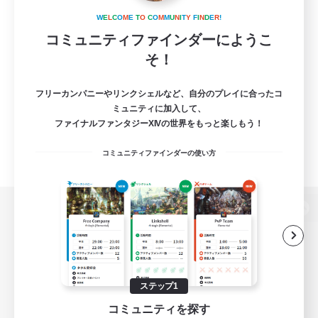
W
E
L
C
O
M
E
T
O
C
O
M
M
U
N
I
T
Y
F
I
N
D
E
R
!
コミュニティファインダーにようこ
そ！
フリーカンパニーやリンクシェルなど、自分のプレイに合ったコ
ミュニティに加入して、
ファイナルファンタジーXIVの世界をもっと楽しもう！
コミュニティファインダーの使い方
パソコン版へ
関連商品
e-STOREで購入
ステップ1
コミュニティを探す
ゲームダウンロード