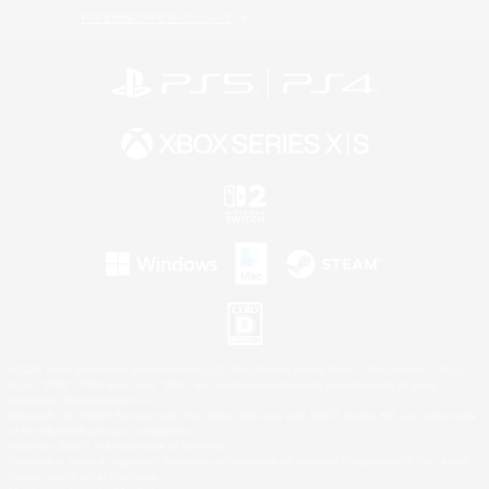
利用者情報の外部送信について
©2026 Sony Interactive Entertainment LLC."PlayStation Family Mark", "PlayStation", "PS5
logo", "PS5", "PS4 logo" and "PS4" are registered trademarks or trademarks of Sony
Interactive Entertainment Inc.
Microsoft, the XBOX Sphere mark, the Series X|S logo and XBOX Series X|S are trademarks
of the Microsoft group of companies.
Nintendo Switch is a trademark of Nintendo.
Windows is either a registered trademark or trademark of Microsoft Corporation in the United
States and/or other countries.