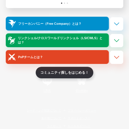
Official Information
フリーカンパニー（Free Company）とは？
/
X
News
YouTube
リンクシェル/クロスワールドリンクシェル（LS/CWLS）と
は？
PvPチームとは？
Instagram
Twitch
コミュニティ探しをはじめる！
LINE
Bluesky
レーティング制度について
プライバシーポリシー
著作権について
サポートセンター
ライセンス
ルール＆ポリシー