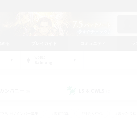
始める
プレイガイド
コミュニティ
ラ
WORLD
Balmung
カンパニー
LS & CWLS
(0)
(0)
#立ち上げメンバー募集
#零式挑戦
#社会人中心
#まったり
体験歓迎
#クラフター中心
#ロールプレイ
#ギャザラー中心
ージュプリズム）
#スクリーンショット撮影
#クリア目指して頑張る