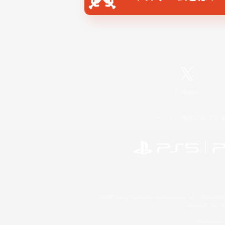
X
/
News
レーティング制度について
©2026 Sony Interactive Entertainment LLC."PlayStation
Microsoft, the 
Windows is e