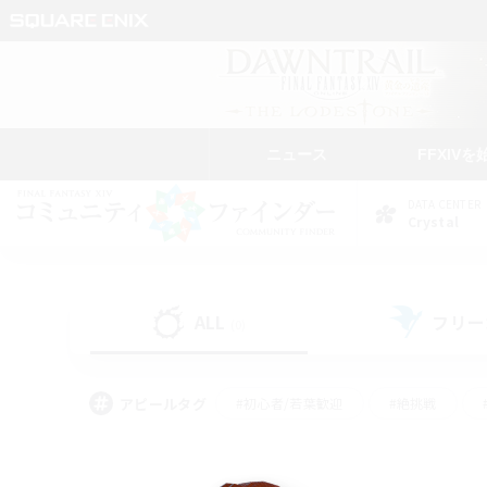
ニュース
FFXIVを
DATA CENTER
Crystal
ALL
フリー
(0)
アピールタグ
#初心者/若葉歓迎
#絶挑戦
#学生中心
#なんでも楽しむ
#モブハント
#
#演奏
#ミラプリ（ミラ