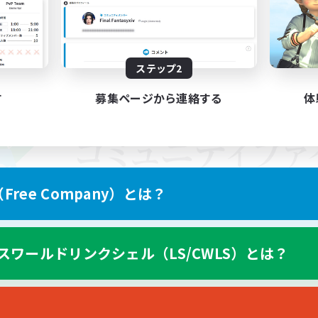
ステップ2
す
募集ページから連絡する
体
ree Company）とは？
スワールドリンクシェル（LS/CWLS）とは？
スマートフォン版へ