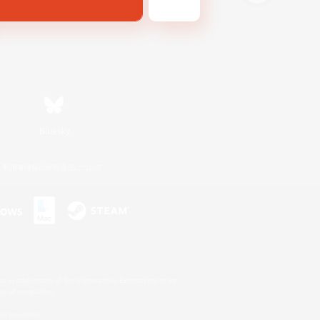
Bluesky
利用者情報の外部送信について
s or trademarks of Sony Interactive Entertainment Inc.
up of companies.
er countries.