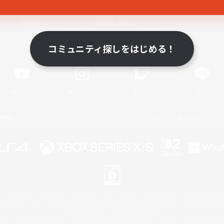
関連商品
e-STOREで購入
ゲームダウンロード
コミュニティ探しをはじめる！
Official Information
YouTube
Instagram
Twitch
LINE
著作権について
プライバシーポリシー
サポートセンター
ライセンス
ルール＆ポリシー
 Family Mark", "PlayStation", "PS5 logo", "PS5", "PS4 logo" and "PS4" are registered trademark
XBOX Sphere mark, the Series X|S logo and XBOX Series X|S are trademarks of the Microsoft gro
Nintendo Switch is a trademark of Nintendo.
ither a registered trademark or trademark of Microsoft Corporation in the United States and/or oth