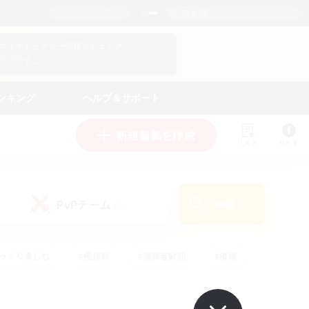
日本語
マイキャラクター情報をチェック！
ログイン
ンキング
ヘルプ＆サポート
新規募集を作成
リスト
ガイド
PvPチーム
検索
(0)
ゆっくり楽しむ
#極挑戦
#復帰者歓迎
#雑談
#ハウジング
#トレジャーハント
#レベリング
#プレイヤー主催イベント