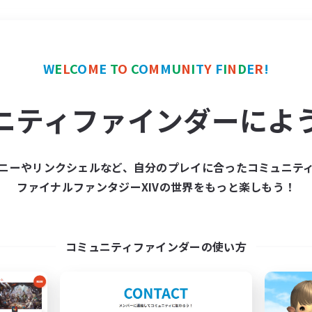
＃演奏
使用言語
W
E
L
C
O
M
E
T
O
C
O
M
M
U
N
I
T
Y
F
I
N
D
E
R
!
ニティファインダーによ
ニーやリンクシェルなど、自分のプレイに合ったコミュニテ
ファイナルファンタジーXIVの世界をもっと楽しもう！
募集数 0件
集が見つかりませんでし
コミュニティファインダーの使い方
条件を変えて検索してみるでっす！