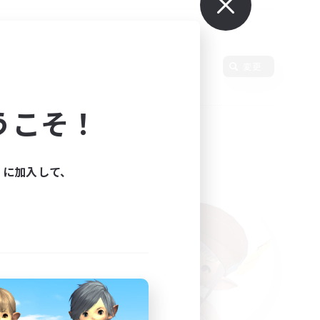
変更
うこそ！
ィに加入して、
た。