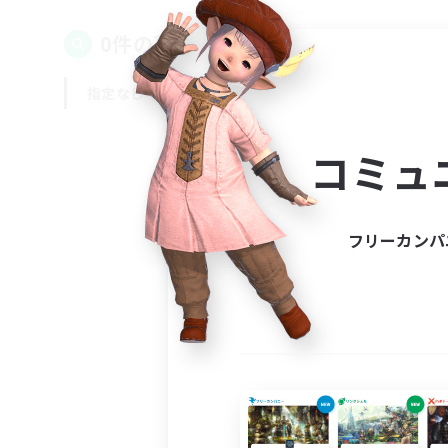
0件の募集が見つかりました！
指定なし
平日
週末
コミュ
フリーカンパ
募