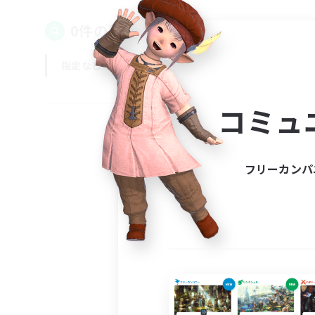
0件の募集が見つかりました！
指定なし
平日
週末
コミュ
フリーカンパ
募