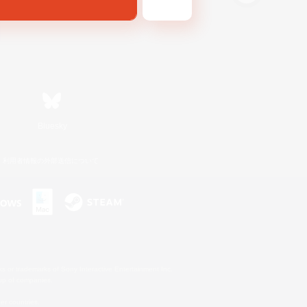
Bluesky
利用者情報の外部送信について
s or trademarks of Sony Interactive Entertainment Inc.
up of companies.
er countries.