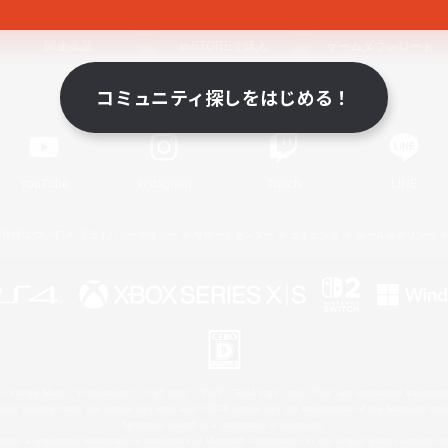
関連商品
e-STOREで購入
ゲームダウンロード
コミュニティ探しをはじめる！
Official Information
YouTube
Instagram
Twitch
LINE
著作権について
プライバシーポリシー
サポートセンター
ライセンス
ルール＆ポリシー
 Family Mark", "PlayStation", "PS5 logo", "PS5", "PS4 logo" and "PS4" are registered trademark
XBOX Sphere mark, the Series X|S logo and XBOX Series X|S are trademarks of the Microsoft gro
Nintendo Switch is a trademark of Nintendo.
ither a registered trademark or trademark of Microsoft Corporation in the United States and/or oth