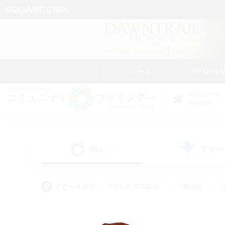
ニュース
FFXIVを
DATA CENTER
Crystal
ALL
フリー
(0)
アピールタグ
#初心者/若葉歓迎
#絶挑戦
#なんでも楽しむ
#学生中心
#モブハント
#レベリング
#クリア目指し