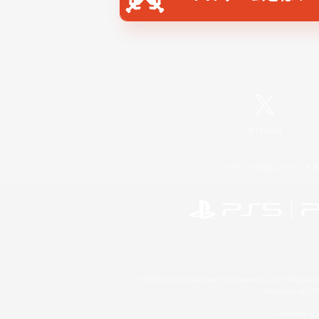
X
/
News
レーティング制度について
©2026 Sony Interactive Entertainment LLC."PlayStation
Microsoft, the 
Windows is e