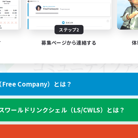
ステップ2
す
募集ページから連絡する
体
ree Company）とは？
スワールドリンクシェル（LS/CWLS）とは？
スマートフォン版へ