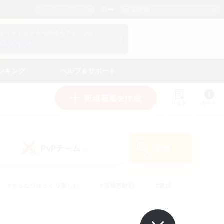
日本語
マイキャラクター情報をチェック！
ログイン
ンキング
ヘルプ＆サポート
新規募集を作成
リスト
ガイド
PvPチーム
検索
(0)
#まったりゆっくり楽しむ
#復帰者歓迎
#雑談
心
#演奏
#トレジャーハント
#ハウジング
）
#プレイヤー主催イベント