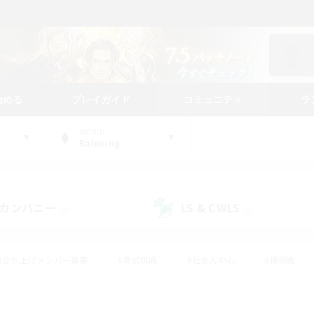
始める
プレイガイド
コミュニティ
ラ
WORLD
Balmung
カンパニー
LS & CWLS
(0)
(0)
#立ち上げメンバー募集
#零式挑戦
#社会人中心
#極挑戦
#体験歓迎
#ロールプレイ
#ギャザラー中心
#クラフター中
て頑張る
#スクリーンショット撮影
#ミラプリ（ミラージュプリズム