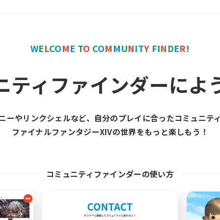
＃学生中心
使用言語
W
E
L
C
O
M
E
T
O
C
O
M
M
U
N
I
T
Y
F
I
N
D
E
R
!
ニティファインダーによ
ニーやリンクシェルなど、自分のプレイに合ったコミュニテ
ファイナルファンタジーXIVの世界をもっと楽しもう！
募集数 0件
集が見つかりませんでし
コミュニティファインダーの使い方
条件を変えて検索してみるでっす！