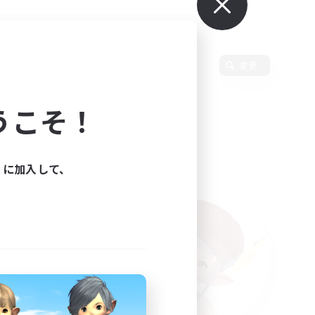
変更
うこそ！
ィに加入して、
た。