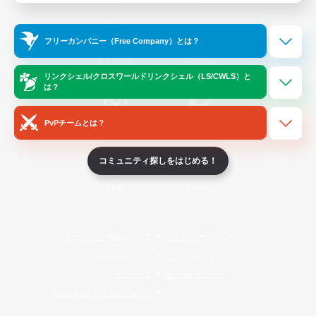
Official Information
フリーカンパニー（Free Company）とは？
/
X
News
YouTube
リンクシェル/クロスワールドリンクシェル（LS/CWLS）と
は？
PvPチームとは？
Instagram
Twitch
コミュニティ探しをはじめる！
LINE
Bluesky
レーティング制度について
プライバシーポリシー
著作権について
サポートセンター
ライセンス
ルール＆ポリシー
利用者情報の外部送信について