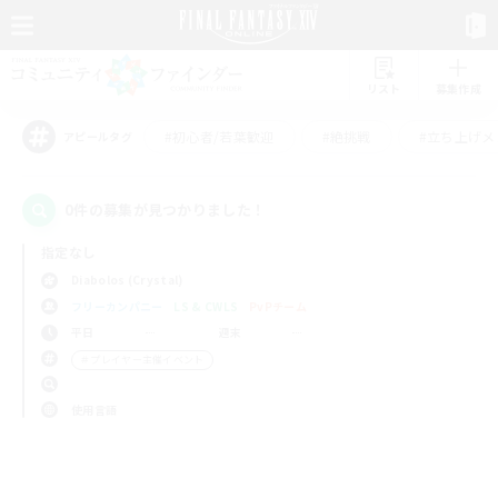
リスト
募集作成
#初心者/若葉歓迎
#絶挑戦
#立ち上げメ
アピールタグ
0件の募集が見つかりました！
指定なし
Diabolos (Crystal)
フリーカンパニー
LS & CWLS
PvPチーム
平日
週末
＃プレイヤー主催イベント
使用言語