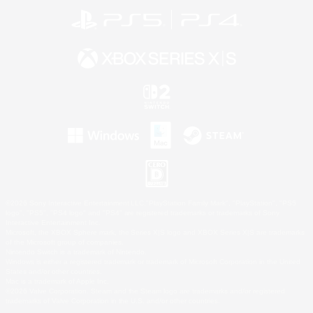
©2026 Sony Interactive Entertainment LLC."PlayStation Family Mark", "PlayStation", "PS5
logo", "PS5", "PS4 logo" and "PS4" are registered trademarks or trademarks of Sony
Interactive Entertainment Inc.
Microsoft, the XBOX Sphere mark, the Series X|S logo and XBOX Series X|S are trademarks
of the Microsoft group of companies.
Nintendo Switch is a trademark of Nintendo.
Windows is either a registered trademark or trademark of Microsoft Corporation in the United
States and/or other countries.
Mac is a trademark of Apple Inc.
©2026 Valve Corporation. Steam and the Steam logo are trademarks and/or registered
trademarks of Valve Corporation in the U.S. and/or other countries.