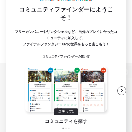
W
E
L
C
O
M
E
T
O
C
O
M
M
U
N
I
T
Y
F
I
N
D
E
R
!
コミュニティファインダーにようこ
そ！
フリーカンパニーやリンクシェルなど、自分のプレイに合ったコ
ミュニティに加入して、
ファイナルファンタジーXIVの世界をもっと楽しもう！
コミュニティファインダーの使い方
パソコン版へ
関連商品
e-STOREで購入
ステップ1
ゲームダウンロード
コミュニティを探す