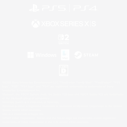
©2026 Sony Interactive Entertainment LLC."PlayStation Family Mark", "PlayStation", "PS5
logo", "PS5", "PS4 logo" and "PS4" are registered trademarks or trademarks of Sony
Interactive Entertainment Inc.
Microsoft, the XBOX Sphere mark, the Series X|S logo and XBOX Series X|S are trademarks
of the Microsoft group of companies.
Nintendo Switch is a trademark of Nintendo.
Windows is either a registered trademark or trademark of Microsoft Corporation in the United
States and/or other countries.
Mac is a trademark of Apple Inc.
©2026 Valve Corporation. Steam and the Steam logo are trademarks and/or registered
trademarks of Valve Corporation in the U.S. and/or other countries.