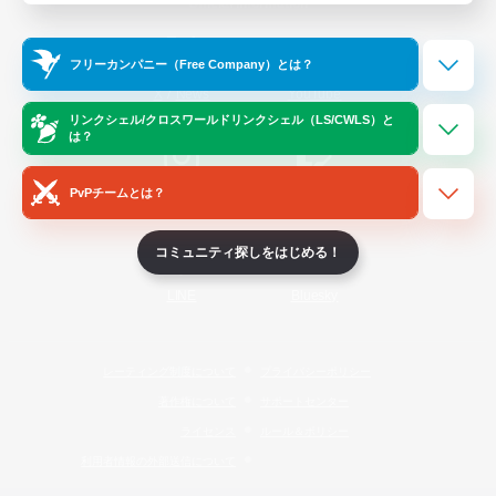
Official Information
フリーカンパニー（Free Company）とは？
/
X
News
YouTube
リンクシェル/クロスワールドリンクシェル（LS/CWLS）と
は？
PvPチームとは？
Instagram
Twitch
コミュニティ探しをはじめる！
LINE
Bluesky
レーティング制度について
プライバシーポリシー
著作権について
サポートセンター
ライセンス
ルール＆ポリシー
利用者情報の外部送信について