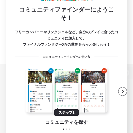
W
E
L
C
O
M
E
T
O
C
O
M
M
U
N
I
T
Y
F
I
N
D
E
R
!
コミュニティファインダーにようこ
そ！
フリーカンパニーやリンクシェルなど、自分のプレイに合ったコ
ミュニティに加入して、
ファイナルファンタジーXIVの世界をもっと楽しもう！
コミュニティファインダーの使い方
パソコン版へ
関連商品
e-STOREで購入
ステップ1
ゲームダウンロード
コミュニティを探す