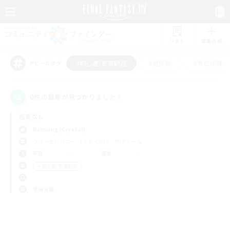
リスト
募集作成
#初心者/若葉歓迎
#絶挑戦
#零式挑戦
アピールタグ
0件の募集が見つかりました！
指定なし
Balmung (Crystal)
フリーカンパニー
LS & CWLS
PvPチーム
平日
週末
＃初心者/若葉歓迎
使用言語