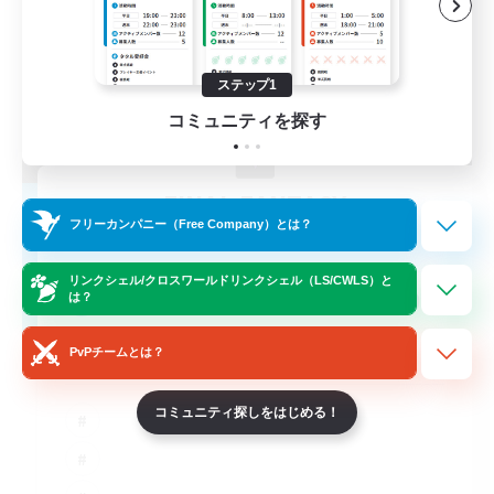
ステップ1
コミュニティを探す
FINAL FANTASY
フリーカンパニー（Free Company）とは？
追加メンバー募集
Balmung [Crystal]
リンクシェル/クロスワールドリンクシェル（LS/CWLS）と
999
募集人数
は？
★FINAL FANTASY★QUIET FC★
PvPチームとは？
コミュニティ探しをはじめる！