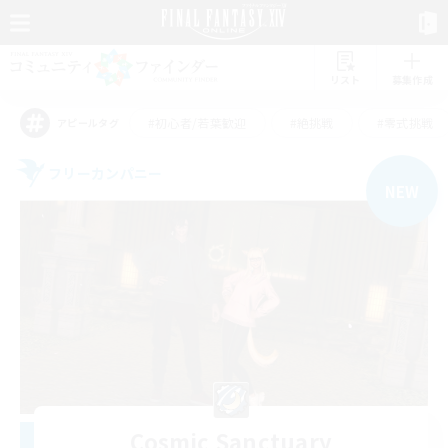
リスト
募集作成
#初心者/若葉歓迎
#絶挑戦
#零式挑戦
アピールタグ
フリーカンパニー
NEW
Cosmic Sanctuary