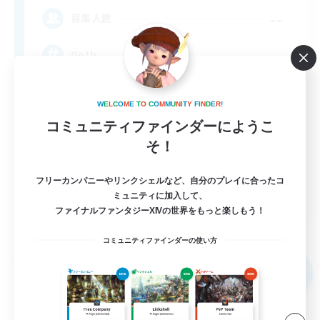
--
募集人数
Goth
W
E
L
C
O
M
E
T
O
C
O
M
M
U
N
I
T
Y
F
I
N
D
E
R
!
コミュニティファインダーにようこ
そ！
フリーカンパニーやリンクシェルなど、自分のプレイに合ったコ
EN
ミュニティに加入して、
ファイナルファンタジーXIVの世界をもっと楽しもう！
詳細を見る
募集期間: 2026/09/03 まで
コミュニティファインダーの使い方
フリーカンパニー
NEW