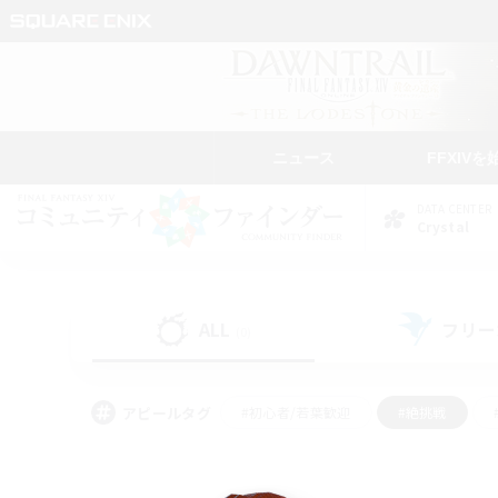
ニュース
FFXIVを
DATA CENTER
Crystal
ALL
フリー
(0)
アピールタグ
#初心者/若葉歓迎
#絶挑戦
#学生中心
#なんでも楽しむ
#モブハント
#
#演奏
#ミラプリ（ミラ