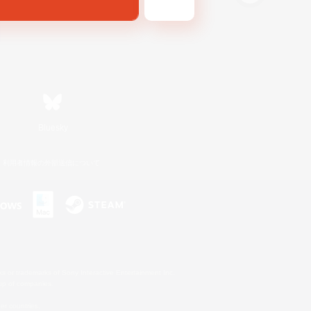
Bluesky
利用者情報の外部送信について
s or trademarks of Sony Interactive Entertainment Inc.
up of companies.
er countries.