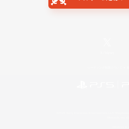
X
/
News
レーティング制度について
©2026 Sony Interactive Entertainment LLC."PlayStation
Microsoft, the 
Windows is e