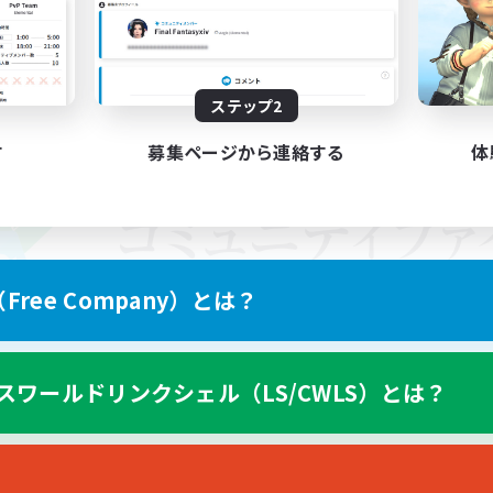
ステップ2
す
募集ページから連絡する
体
ree Company）とは？
スワールドリンクシェル（LS/CWLS）とは？
スマートフォン版へ