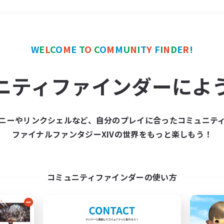
＃絶挑戦
使用言語
W
E
L
C
O
M
E
T
O
C
O
M
M
U
N
I
T
Y
F
I
N
D
E
R
!
ニティファインダーによ
ニーやリンクシェルなど、自分のプレイに合ったコミュニテ
ファイナルファンタジーXIVの世界をもっと楽しもう！
募集数 0件
集が見つかりませんでし
コミュニティファインダーの使い方
条件を変えて検索してみるでっす！