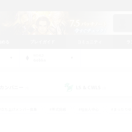
始める
プレイガイド
コミュニティ
ラ
WORLD
Goblin
カンパニー
LS & CWLS
(0)
(0)
#立ち上げメンバー募集
#零式挑戦
#社会人中心
#まったり
体験歓迎
#クラフター中心
#ロールプレイ
#ギャザラー中心
ージュプリズム）
#スクリーンショット撮影
#クリア目指して頑張る