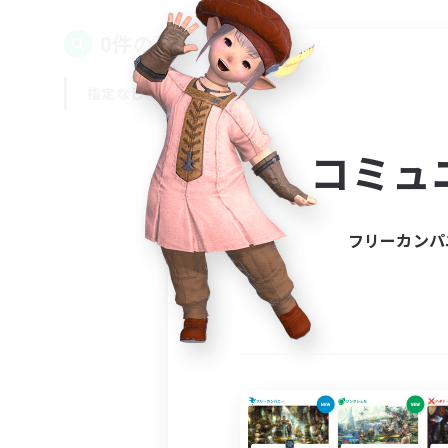
0件の募集が見つかりました！
指定なし
平日
週末
コミュ
フリーカンパ
募