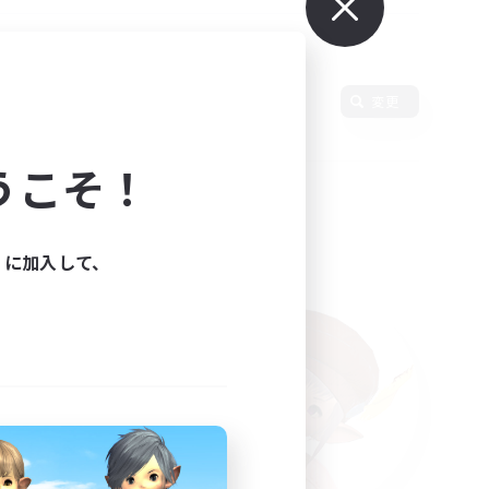
変更
うこそ！
ィに加入して、
た。