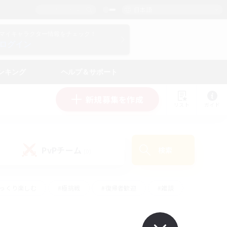
日本語
マイキャラクター情報をチェック！
ログイン
ンキング
ヘルプ＆サポート
新規募集を作成
リスト
ガイド
PvPチーム
検索
(0)
ゆっくり楽しむ
#極挑戦
#復帰者歓迎
#雑談
#ハウジング
#トレジャーハント
#レベリング
#プレイヤー主催イベント