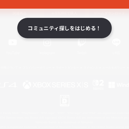
関連商品
e-STOREで購入
ゲームダウンロード
コミュニティ探しをはじめる！
Official Information
YouTube
Instagram
Twitch
LINE
著作権について
プライバシーポリシー
サポートセンター
ライセンス
ルール＆ポリシー
 Family Mark", "PlayStation", "PS5 logo", "PS5", "PS4 logo" and "PS4" are registered trademark
XBOX Sphere mark, the Series X|S logo and XBOX Series X|S are trademarks of the Microsoft gro
Nintendo Switch is a trademark of Nintendo.
ither a registered trademark or trademark of Microsoft Corporation in the United States and/or oth