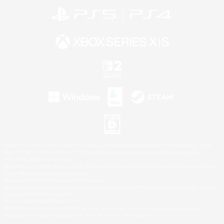
©2026 Sony Interactive Entertainment LLC."PlayStation Family Mark", "PlayStation", "PS5
logo", "PS5", "PS4 logo" and "PS4" are registered trademarks or trademarks of Sony
Interactive Entertainment Inc.
Microsoft, the XBOX Sphere mark, the Series X|S logo and XBOX Series X|S are trademarks
of the Microsoft group of companies.
Nintendo Switch is a trademark of Nintendo.
Windows is either a registered trademark or trademark of Microsoft Corporation in the United
States and/or other countries.
Mac is a trademark of Apple Inc.
©2026 Valve Corporation. Steam and the Steam logo are trademarks and/or registered
trademarks of Valve Corporation in the U.S. and/or other countries.