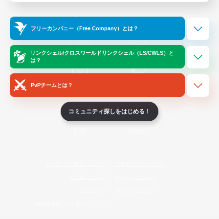
Official Information
フリーカンパニー（Free Company）とは？
/
X
News
YouTube
リンクシェル/クロスワールドリンクシェル（LS/CWLS）と
は？
PvPチームとは？
Instagram
Twitch
コミュニティ探しをはじめる！
LINE
Bluesky
レーティング制度について
プライバシーポリシー
著作権について
サポートセンター
ライセンス
ルール＆ポリシー
利用者情報の外部送信について