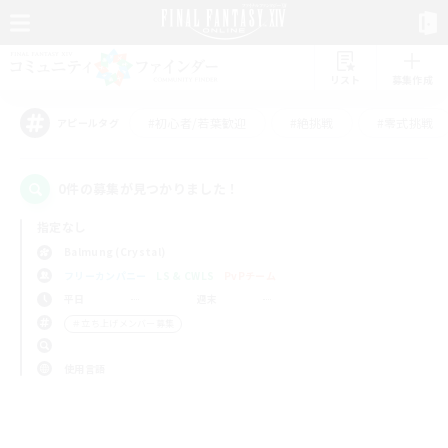
リスト
募集作成
#初心者/若葉歓迎
#絶挑戦
#零式挑戦
アピールタグ
0件の募集が見つかりました！
指定なし
Balmung (Crystal)
フリーカンパニー
LS & CWLS
PvPチーム
平日
週末
＃立ち上げメンバー募集
使用言語