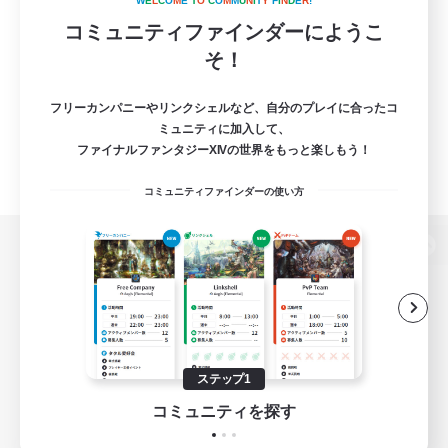
W
E
L
C
O
M
E
T
O
C
O
M
M
U
N
I
T
Y
F
I
N
D
E
R
!
コミュニティファインダーにようこ
そ！
フリーカンパニーやリンクシェルなど、自分のプレイに合ったコ
ミュニティに加入して、
ファイナルファンタジーXIVの世界をもっと楽しもう！
コミュニティファインダーの使い方
パソコン版へ
関連商品
e-STOREで購入
ステップ1
ゲームダウンロード
コミュニティを探す