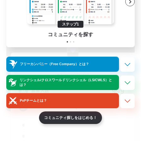
ステップ1
コミュニティを探す
FINAL FANTASY
フリーカンパニー（Free Company）とは？
追加メンバー募集
Balmung [Crystal]
リンクシェル/クロスワールドリンクシェル（LS/CWLS）と
は？
999
募集人数
PvPチームとは？
★FINAL FANTASY★QUIET FC★
コミュニティ探しをはじめる！