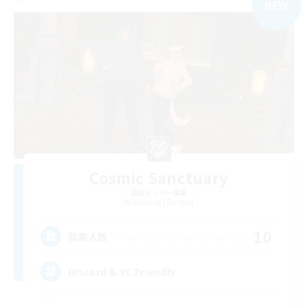
NEW
Cosmic Sanctuary
追加メンバー募集
Balmung [Crystal]
10
募集人数
Discord & VC Friendly