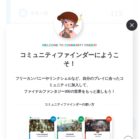
115
募集人数
Adventurer's Guild
W
E
L
C
O
M
E
T
O
C
O
M
M
U
N
I
T
Y
F
I
N
D
E
R
!
コミュニティファインダーにようこ
そ！
フリーカンパニーやリンクシェルなど、自分のプレイに合ったコ
ミュニティに加入して、
EN
ファイナルファンタジーXIVの世界をもっと楽しもう！
詳細を見る
募集期間: 2026/09/06 まで
コミュニティファインダーの使い方
フリーカンパニー
NEW