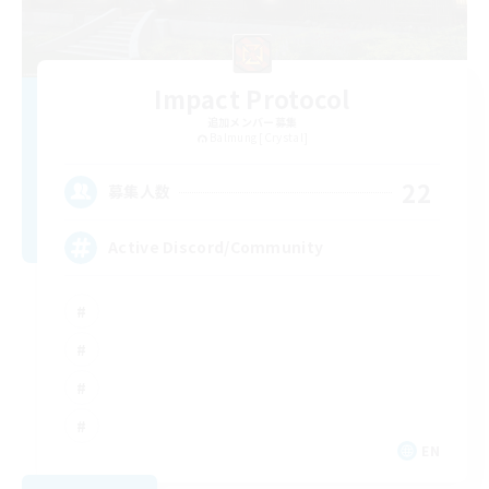
Impact Protocol
追加メンバー募集
Balmung [Crystal]
22
募集人数
Active Discord/Community
EN