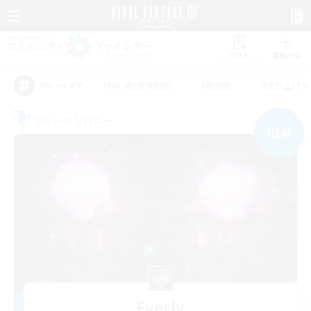
リスト
募集作成
#初心者/若葉歓迎
#絶挑戦
#立ち上げメ
アピールタグ
フリーカンパニー
NEW
Everly