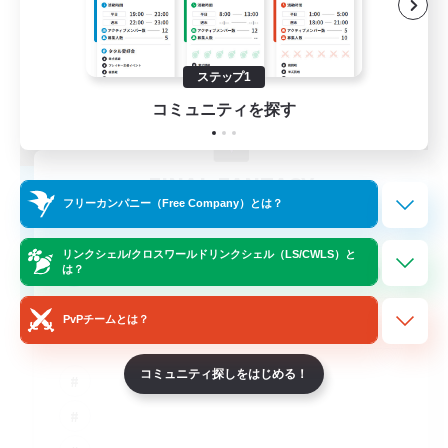
ステップ1
コミュニティを探す
FINAL FANTASY
フリーカンパニー（Free Company）とは？
追加メンバー募集
Balmung [Crystal]
リンクシェル/クロスワールドリンクシェル（LS/CWLS）と
999
募集人数
は？
★FINAL FANTASY★QUIET FC★
PvPチームとは？
コミュニティ探しをはじめる！