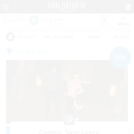
リスト
募集作成
#初心者/若葉歓迎
#絶挑戦
#零式挑戦
アピールタグ
フリーカンパニー
NEW
Cosmic Sanctuary