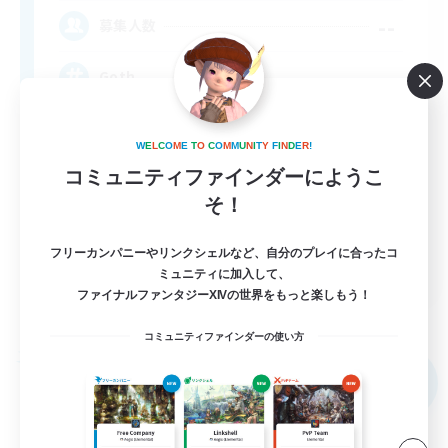
--
募集人数
Goth
W
E
L
C
O
M
E
T
O
C
O
M
M
U
N
I
T
Y
F
I
N
D
E
R
!
コミュニティファインダーにようこ
そ！
フリーカンパニーやリンクシェルなど、自分のプレイに合ったコ
EN
ミュニティに加入して、
ファイナルファンタジーXIVの世界をもっと楽しもう！
詳細を見る
募集期間: 2026/09/03 まで
コミュニティファインダーの使い方
フリーカンパニー
NEW