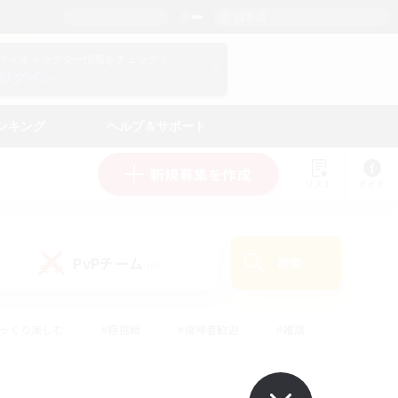
日本語
マイキャラクター情報をチェック！
ログイン
ンキング
ヘルプ＆サポート
新規募集を作成
リスト
ガイド
PvPチーム
検索
(0)
ゆっくり楽しむ
#極挑戦
#復帰者歓迎
#雑談
#ハウジング
#トレジャーハント
#レベリング
#プレイヤー主催イベント