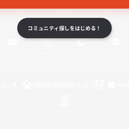
関連商品
e-STOREで購入
ゲームダウンロード
コミュニティ探しをはじめる！
Official Information
YouTube
Instagram
Twitch
LINE
著作権について
プライバシーポリシー
サポートセンター
ライセンス
ルール＆ポリシー
 Family Mark", "PlayStation", "PS5 logo", "PS5", "PS4 logo" and "PS4" are registered trademark
XBOX Sphere mark, the Series X|S logo and XBOX Series X|S are trademarks of the Microsoft gro
Nintendo Switch is a trademark of Nintendo.
ither a registered trademark or trademark of Microsoft Corporation in the United States and/or oth