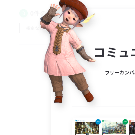
0件の募集が見つかりました！
指定なし
平日
週末
コミュ
フリーカンパ
募