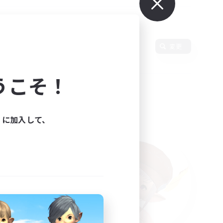
変更
うこそ！
ィに加入して、
た。