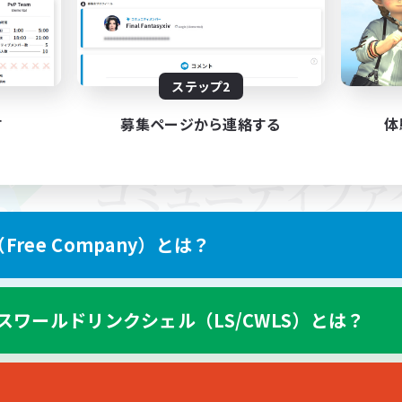
ステップ2
す
募集ページから連絡する
体
ree Company）とは？
スワールドリンクシェル（LS/CWLS）とは？
スマートフォン版へ