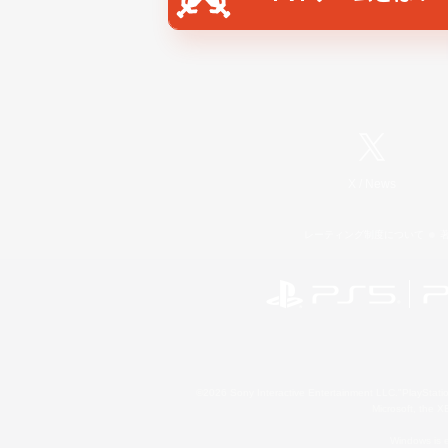
X
/
News
レーティング制度について
©2026 Sony Interactive Entertainment LLC."PlayStation
Microsoft, the 
Windows is e