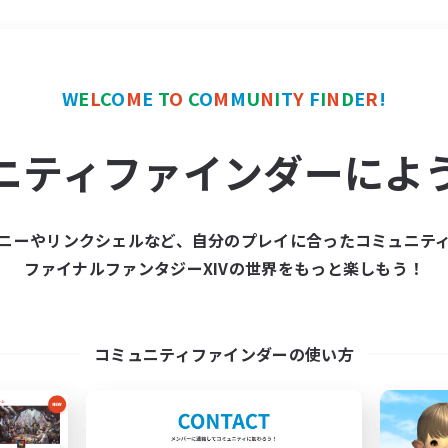
＃絶挑戦
使用言語
W
E
L
C
O
M
E
T
O
C
O
M
M
U
N
I
T
Y
F
I
N
D
E
R
!
ニティファインダーによ
ニーやリンクシェルなど、自分のプレイに合ったコミュニテ
ファイナルファンタジーXIVの世界をもっと楽しもう！
募集数 0件
集が見つかりませんでし
コミュニティファインダーの使い方
条件を変えて検索してみるでっす！