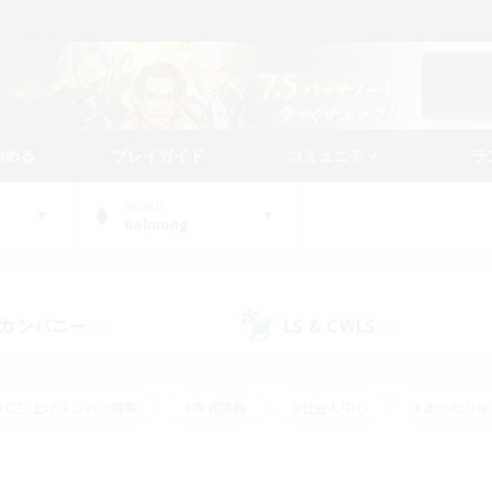
始める
プレイガイド
コミュニティ
ラ
WORLD
Balmung
カンパニー
LS & CWLS
(0)
(0)
#立ち上げメンバー募集
#零式挑戦
#社会人中心
#まったり
体験歓迎
#クラフター中心
#ロールプレイ
#ギャザラー中心
ージュプリズム）
#スクリーンショット撮影
#クリア目指して頑張る