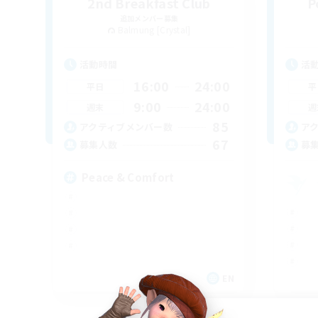
2nd Breakfast Club
P
追加メンバー募集
Balmung [Crystal]
活動時間
活
16:00
24:00
平日
平
9:00
24:00
週末
週
85
アクティブメンバー数
ア
67
募集人数
募
Peace & Comfort
EN
募集期間: 2026/09/04 まで