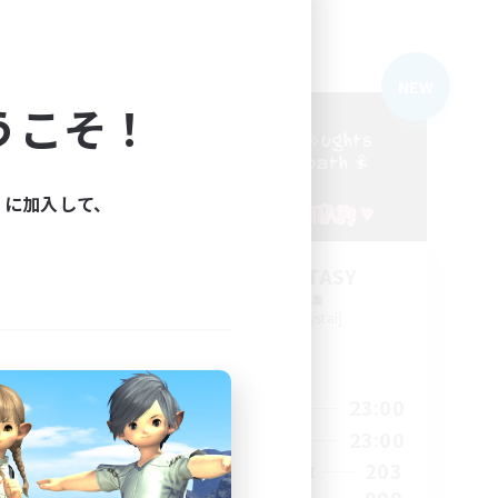
フリーカンパニー
NEW
NEW
うこそ！
ィに加入して、
t
FINAL FANTASY
追加メンバー募集
Balmung [Crystal]
活動時間
11:00
0:00
23:00
平日
11:00
0:00
23:00
週末
8
203
アクティブメンバー数