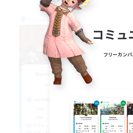
フリーカンパニー
フリー
NEW
コミュ
フリーカンパ
Warriors of Sunlight
追加メンバー募集
Balmung [Crystal]
活動時間
活
1:00
24:00
平日
平
1:00
24:00
週末
週
94
アクティブメンバー数
ア