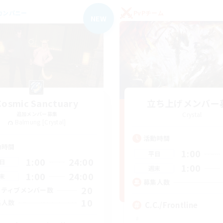
カンパニー
PvPチーム
NEW
Cosmic Sanctuary
立ち上げメンバー
追加メンバー募集
Crystal
Balmung [Crystal]
活動時間
動時間
1:00
平日
1:00
24:00
日
1:00
週末
1:00
24:00
末
募集人数
20
クティブメンバー数
10
集人数
C.C./Frontline