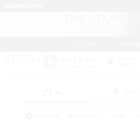
ニュース
FFXIVを
DATA CENTER
Crystal
ALL
フリー
(51)
アピールタグ
#初心者/若葉歓迎
#絶挑戦
#モブハント
#なんでも楽しむ
#ロールプ
#ミラプリ（ミラージュプリズム）