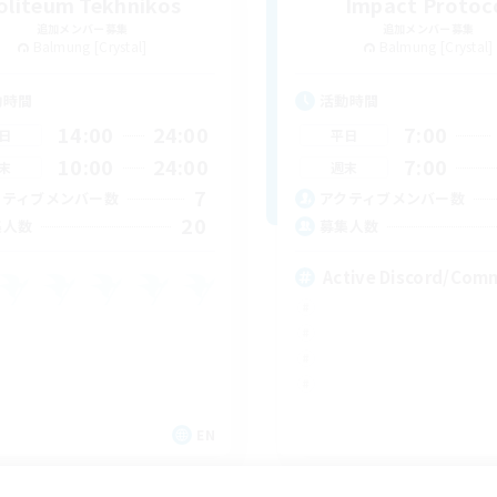
oliteum Tekhnikos
Impact Protoc
追加メンバー募集
追加メンバー募集
Balmung [Crystal]
Balmung [Crystal]
動時間
活動時間
14:00
24:00
7:00
日
平日
10:00
24:00
7:00
末
週末
7
クティブメンバー数
アクティブメンバー数
20
集人数
募集人数
Active Discord/Com
EN
募集期間: 2026/09/04 まで
募集期間: 20