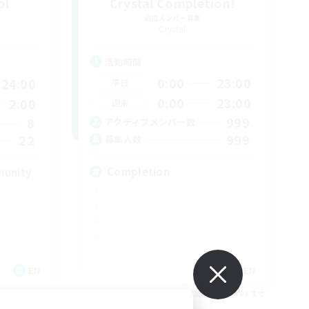
ol
Crystal Completion!
追加メンバー募集
Crystal
活動時間
0:00
23:00
24:00
平日
0:00
23:00
2:00
週末
999
8
アクティブメンバー数
999
22
募集人数
Completion
munity
EN
EN
26/09/04 まで
募集期間: 2026/09/03 まで