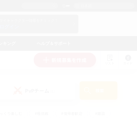
日本語
マイキャラクター情報をチェック！
ログイン
ンキング
ヘルプ＆サポート
新規募集を作成
リスト
ガイド
PvPチーム
検索
(1)
ゆっくり楽しむ
#極挑戦
#復帰者歓迎
#雑談
学生中心
#トレジャーハント
#レベリング
して頑張る
#プレイヤー主催イベント