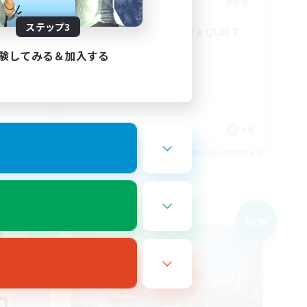
--
999
募集人数
ステップ3
★FINAL FANTASY★QUIET
FC★
験してみる＆加入する
EN
EN
26/09/03 まで
募集期間: 2026/09/02 まで
フリーカンパニー
NEW
NEW