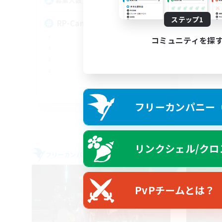
150
募集人数
募
ステップ1
RP-Campaigns!
LG
コミュニティを探
EN
フリーカンパニー（F
募集期間: 2026/09/03 まで
リンクシェル/クロ
フリーカンパニー
フリー
NEW
PvPチームとは？