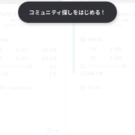
コミュニティ探しをはじめる！
Field & Forge Ind.
WestCoastBestC
追加メンバー募集
追加メンバー募集
Balmung [Crystal]
Crystal
活動時間
動時間
1:00
1:00
24:00
平日
日
1:00
1:00
24:00
週末
末
43
アクティブメンバー数
クティブメンバー数
15
募集人数
集人数
WCBC
BT+ SafePlace
EN