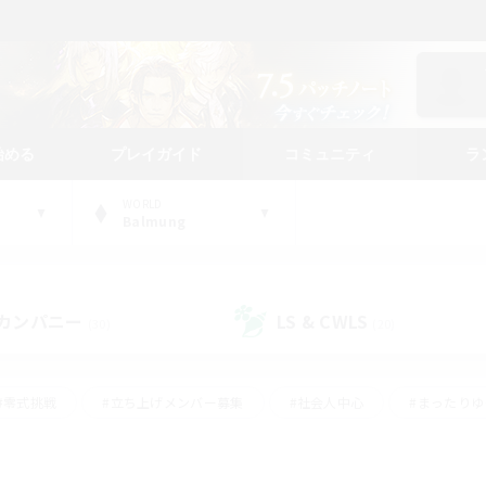
始める
プレイガイド
コミュニティ
ラ
WORLD
Balmung
カンパニー
LS & CWLS
(30)
(20)
#零式挑戦
#立ち上げメンバー募集
#社会人中心
#まったり
レイ
#クラフター中心
#体験歓迎
#ギャザラー中心
#
#スクリーンショット撮影
#ハウジング
#演奏
#クリア目指