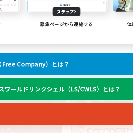
100
集人数
募集人数
ステップ2
BTQIA+
Goth
す
募集ページから連絡する
体
EN
ree Company）とは？
募集期間: 2026/09/03 まで
募集期間: 20
スワールドリンクシェル（LS/CWLS）とは？
カンパニー
クロスワールドリンクシェル
NEW