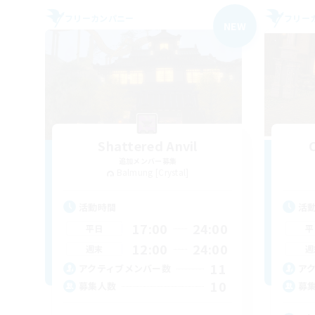
フリーカンパニー
フリー
NEW
Shattered Anvil
追加メンバー募集
Balmung [Crystal]
活動時間
活
17:00
24:00
平日
平
12:00
24:00
週末
週
11
アクティブメンバー数
ア
10
募集人数
募