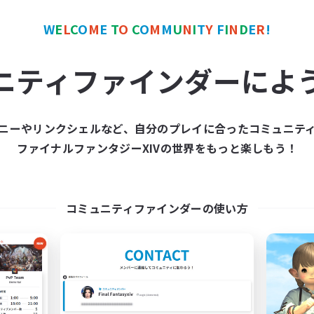
W
E
L
C
O
M
E
T
O
C
O
M
M
U
N
I
T
Y
F
I
N
D
E
R
!
カンパニー
フリーカンパニー
NEW
ニティファインダーによ
ニーやリンクシェルなど、自分のプレイに合ったコミュニテ
ファイナルファンタジーXIVの世界をもっと楽しもう！
Degen Den
The Blood Pac
追加メンバー募集
追加メンバー募集
Balmung [Crystal]
Balmung [Crystal]
コミュニティファインダーの使い方
動時間
活動時間
6:00
23:00
12:00
日
平日
0:00
23:00
12:00
末
週末
47
クティブメンバー数
アクティブメンバー数