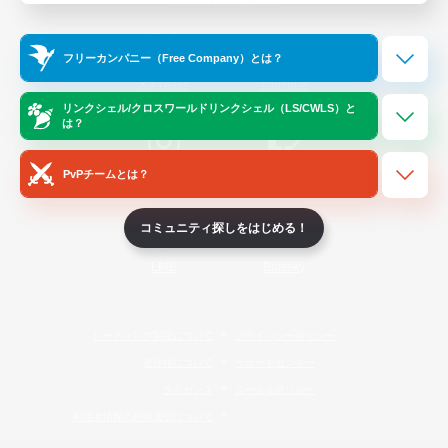
Official Information
フリーカンパニー（Free Company）とは？
/
X
News
YouTube
リンクシェル/クロスワールドリンクシェル（LS/CWLS）と
は？
PvPチームとは？
Instagram
Twitch
コミュニティ探しをはじめる！
LINE
Bluesky
レーティング制度について
プライバシーポリシー
著作権について
サポートセンター
ライセンス
ルール＆ポリシー
利用者情報の外部送信について