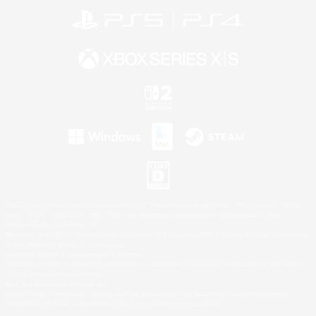
©2026 Sony Interactive Entertainment LLC."PlayStation Family Mark", "PlayStation", "PS5
logo", "PS5", "PS4 logo" and "PS4" are registered trademarks or trademarks of Sony
Interactive Entertainment Inc.
Microsoft, the XBOX Sphere mark, the Series X|S logo and XBOX Series X|S are trademarks
of the Microsoft group of companies.
Nintendo Switch is a trademark of Nintendo.
Windows is either a registered trademark or trademark of Microsoft Corporation in the United
States and/or other countries.
Mac is a trademark of Apple Inc.
©2026 Valve Corporation. Steam and the Steam logo are trademarks and/or registered
trademarks of Valve Corporation in the U.S. and/or other countries.