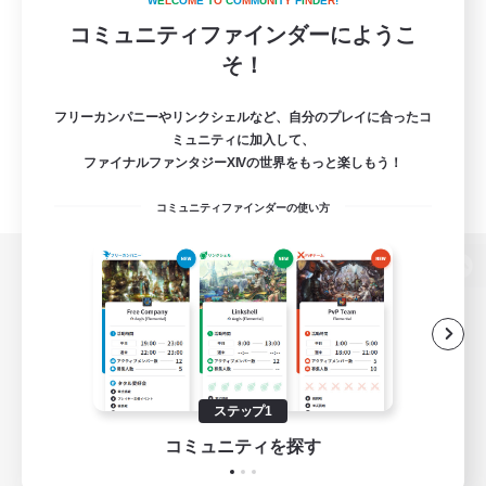
W
E
L
C
O
M
E
T
O
C
O
M
M
U
N
I
T
Y
F
I
N
D
E
R
!
コミュニティファインダーにようこ
そ！
フリーカンパニーやリンクシェルなど、自分のプレイに合ったコ
ミュニティに加入して、
ファイナルファンタジーXIVの世界をもっと楽しもう！
コミュニティファインダーの使い方
パソコン版へ
関連商品
e-STOREで購入
ステップ1
ゲームダウンロード
コミュニティを探す