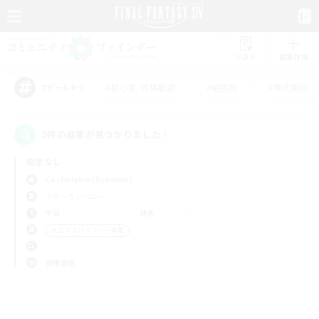
リスト
募集作成
#初心者/若葉歓迎
#絶挑戦
#零式挑戦
アピールタグ
0件の募集が見つかりました！
指定なし
Cuchulainn (Dynamis)
フリーカンパニー
平日
週末
＃立ち上げメンバー募集
使用言語