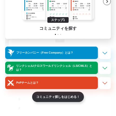
ステップ1
コミュニティを探す
Kurohana House
フリーカンパニー（Free Company）とは？
追加メンバー募集
Cuchulainn [Dynamis]
リンクシェル/クロスワールドリンクシェル（LS/CWLS）と
15
募集人数
は？
PvPチームとは？
LGBT+ Community
コミュニティ探しをはじめる！