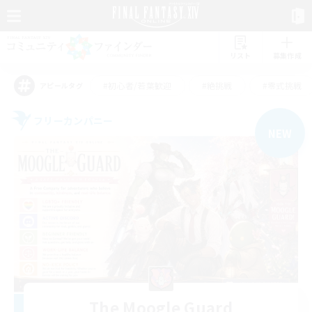
リスト
募集作成
#初心者/若葉歓迎
#絶挑戦
#零式挑戦
アピールタグ
フリーカンパニー
NEW
The Moogle Guard