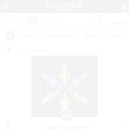
リスト
募集作成
#初心者/若葉歓迎
#絶挑戦
#零式挑戦
アピールタグ
フリーカンパニー
The Sundered