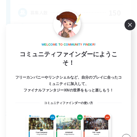
150
募集人数
Having Fun
W
E
L
C
O
M
E
T
O
C
O
M
M
U
N
I
T
Y
F
I
N
D
E
R
!
コミュニティファインダーにようこ
そ！
フリーカンパニーやリンクシェルなど、自分のプレイに合ったコ
ミュニティに加入して、
EN
ファイナルファンタジーXIVの世界をもっと楽しもう！
詳細を見る
募集期間: 2026/08/25 まで
コミュニティファインダーの使い方
フリーカンパニー