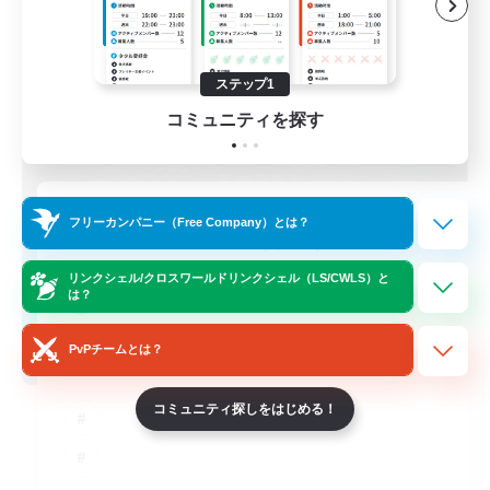
ステップ1
コミュニティを探す
立ち上げメンバー募集
フリーカンパニー（Free Company）とは？
Cuchulainn [Dynamis]
リンクシェル/クロスワールドリンクシェル（LS/CWLS）と
30
募集人数
は？
PvPチームとは？
18+
コミュニティ探しをはじめる！