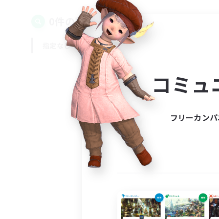
0件の募集が見つかりました！
指定なし
平日
週末
コミュ
フリーカンパ
募