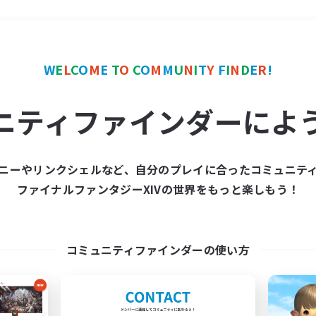
＃立ち上げメンバー募集
W
E
L
C
O
M
E
T
O
C
O
M
M
U
N
I
T
Y
F
I
N
D
E
R
!
ニティファインダーによ
ニーやリンクシェルなど、自分のプレイに合ったコミュニテ
ファイナルファンタジーXIVの世界をもっと楽しもう！
募集数 0件
集が見つかりませんでし
コミュニティファインダーの使い方
条件を変えて検索してみるでっす！