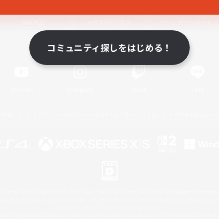
関連商品
e-STOREで購入
ゲームダウンロード
コミュニティ探しをはじめる！
Official Information
YouTube
Instagram
Twitch
LINE
著作権について
プライバシーポリシー
サポートセンター
ライセンス
ルール＆ポリシー
 Family Mark", "PlayStation", "PS5 logo", "PS5", "PS4 logo" and "PS4" are registered trademark
XBOX Sphere mark, the Series X|S logo and XBOX Series X|S are trademarks of the Microsoft gro
Nintendo Switch is a trademark of Nintendo.
ither a registered trademark or trademark of Microsoft Corporation in the United States and/or oth