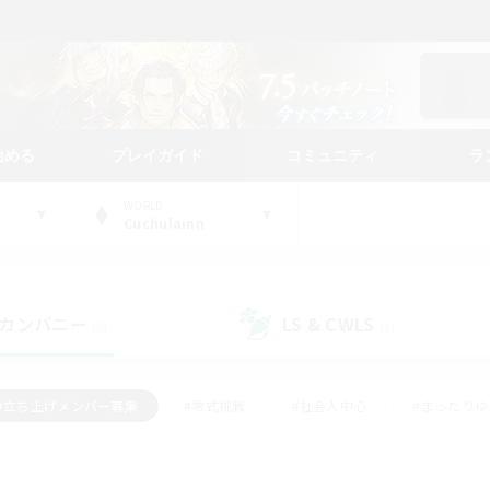
始める
プレイガイド
コミュニティ
ラ
WORLD
Cuchulainn
カンパニー
LS & CWLS
(0)
(1)
#立ち上げメンバー募集
#零式挑戦
#社会人中心
#まったり
体験歓迎
#クラフター中心
#ロールプレイ
#ギャザラー中心
ージュプリズム）
#スクリーンショット撮影
#クリア目指して頑張る