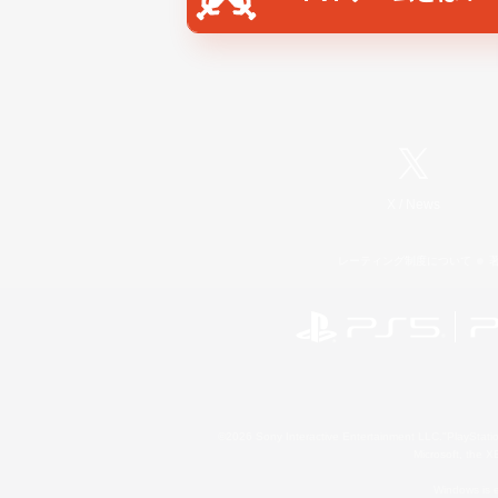
X
/
News
レーティング制度について
©2026 Sony Interactive Entertainment LLC."PlayStation
Microsoft, the 
Windows is e