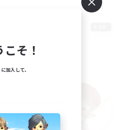
使用言語
変更
うこそ！
ィに加入して、
た。