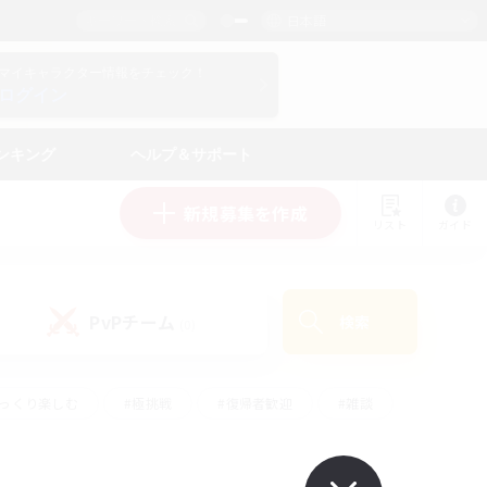
日本語
マイキャラクター情報をチェック！
ログイン
ンキング
ヘルプ＆サポート
新規募集を作成
リスト
ガイド
PvPチーム
検索
(0)
ゆっくり楽しむ
#極挑戦
#復帰者歓迎
#雑談
#ハウジング
#トレジャーハント
#レベリング
#プレイヤー主催イベント