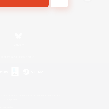
Bluesky
利用者情報の外部送信について
s or trademarks of Sony Interactive Entertainment Inc.
up of companies.
er countries.