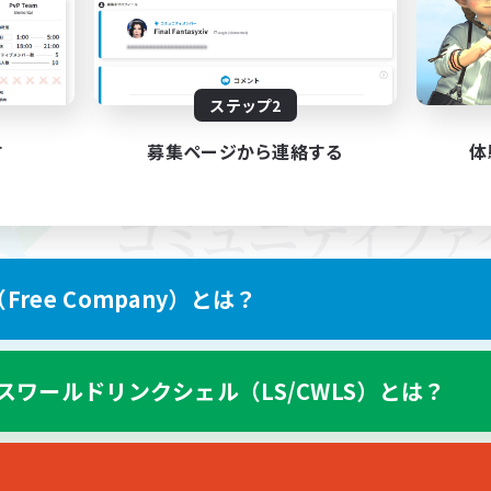
ステップ2
す
募集ページから連絡する
体
ree Company）とは？
スワールドリンクシェル（LS/CWLS）とは？
スマートフォン版へ