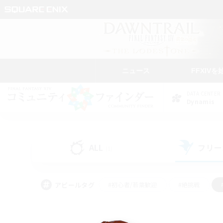
ニュース
FFXIVを
DATA CENTER
Dynamis
ALL
フリー
(1)
アピールタグ
#初心者/若葉歓迎
#絶挑戦
#学生中心
#なんでも楽しむ
#モブハント
#
#演奏
#ミラプリ（ミラ