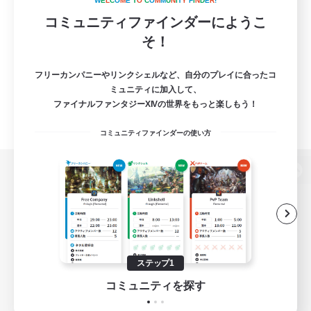
W
E
L
C
O
M
E
T
O
C
O
M
M
U
N
I
T
Y
F
I
N
D
E
R
!
コミュニティファインダーにようこ
そ！
フリーカンパニーやリンクシェルなど、自分のプレイに合ったコ
ミュニティに加入して、
ファイナルファンタジーXIVの世界をもっと楽しもう！
コミュニティファインダーの使い方
パソコン版へ
関連商品
e-STOREで購入
ステップ1
ゲームダウンロード
コミュニティを探す