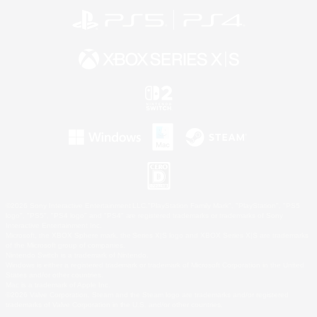
©2026 Sony Interactive Entertainment LLC."PlayStation Family Mark", "PlayStation", "PS5
logo", "PS5", "PS4 logo" and "PS4" are registered trademarks or trademarks of Sony
Interactive Entertainment Inc.
Microsoft, the XBOX Sphere mark, the Series X|S logo and XBOX Series X|S are trademarks
of the Microsoft group of companies.
Nintendo Switch is a trademark of Nintendo.
Windows is either a registered trademark or trademark of Microsoft Corporation in the United
States and/or other countries.
Mac is a trademark of Apple Inc.
©2026 Valve Corporation. Steam and the Steam logo are trademarks and/or registered
trademarks of Valve Corporation in the U.S. and/or other countries.