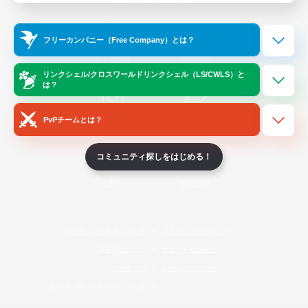
Official Information
フリーカンパニー（Free Company）とは？
/
X
News
YouTube
リンクシェル/クロスワールドリンクシェル（LS/CWLS）と
は？
PvPチームとは？
Instagram
Twitch
コミュニティ探しをはじめる！
LINE
Bluesky
レーティング制度について
プライバシーポリシー
著作権について
サポートセンター
ライセンス
ルール＆ポリシー
利用者情報の外部送信について