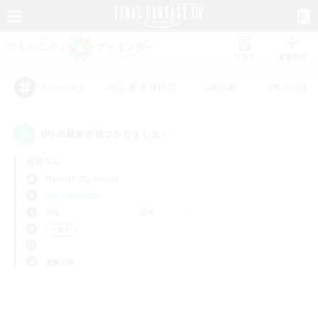
リスト
募集作成
#初心者/若葉歓迎
#絶挑戦
#零式挑戦
アピールタグ
0件の募集が見つかりました！
指定なし
Marilith (Dynamis)
フリーカンパニー
平日
週末
＃雑談
使用言語