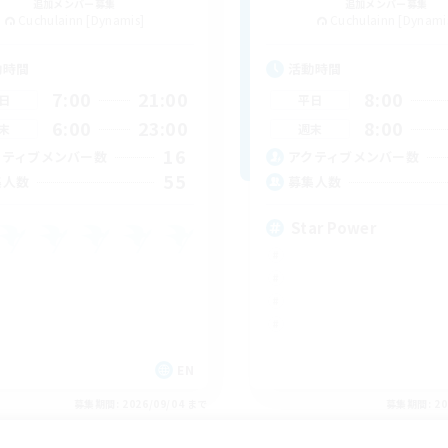
追加メンバー募集
追加メンバー募集
Cuchulainn [Dynamis]
Cuchulainn [Dynami
動時間
活動時間
7:00
21:00
8:00
日
平日
6:00
23:00
8:00
末
週末
16
クティブメンバー数
アクティブメンバー数
55
集人数
募集人数
Star Power
EN
募集期間: 2026/09/04 まで
募集期間: 20