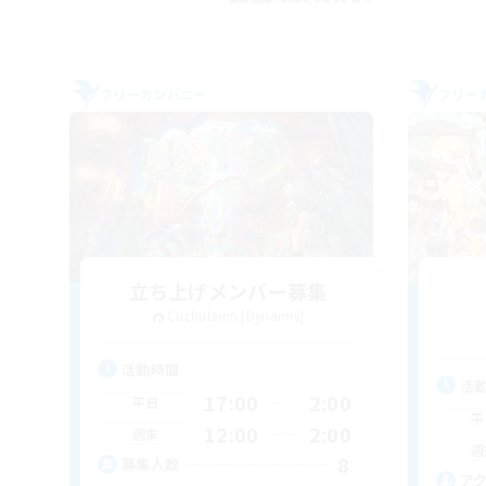
フリーカンパニー
フリー
立ち上げメンバー募集
Cuchulainn [Dynamis]
活動時間
活
17:00
2:00
平日
平
12:00
2:00
週末
週
8
募集人数
ア