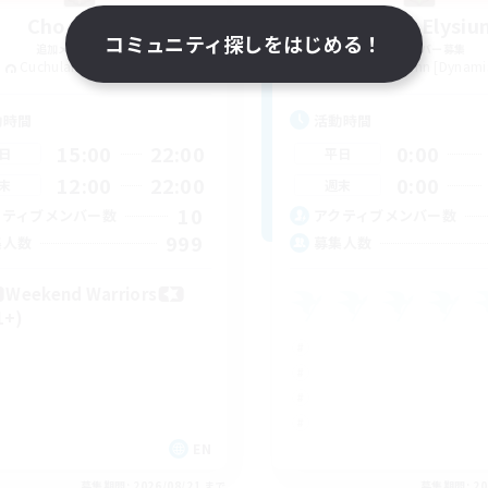
Chocobros
Project Elysiu
コミュニティ探しをはじめる！
追加メンバー募集
追加メンバー募集
Cuchulainn [Dynamis]
Cuchulainn [Dynami
動時間
活動時間
15:00
22:00
0:00
日
平日
12:00
22:00
0:00
末
週末
10
クティブメンバー数
アクティブメンバー数
999
集人数
募集人数
Weekend Warriors
1+)
EN
募集期間: 2026/08/21 まで
募集期間: 20