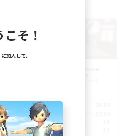
フリーカンパニー
うこそ！
ィに加入して、
Kurohana House
追加メンバー募集
s]
Cuchulainn [Dynamis]
活動時間
24:00
14:00
24:00
平日
24:00
1:00
23:00
週末
20
15
アクティブメンバー数
150
15
募集人数