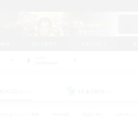
始める
プレイガイド
コミュニティ
ラ
WORLD
Cuchulainn
カンパニー
LS & CWLS
(19)
(16)
#立ち上げメンバー募集
#零式挑戦
#社会人中心
#まったり
体験歓迎
#クラフター中心
#ロールプレイ
#ギャザラー中心
ージュプリズム）
#スクリーンショット撮影
#クリア目指して頑張る