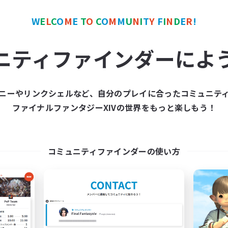
W
E
L
C
O
M
E
T
O
C
O
M
M
U
N
I
T
Y
F
I
N
D
E
R
!
カンパニー
フリーカンパニー
ニティファインダーによ
ニーやリンクシェルなど、自分のプレイに合ったコミュニテ
ファイナルファンタジーXIVの世界をもっと楽しもう！
The Siren's Call
Moonlighters
追加メンバー募集
追加メンバー募集
Cuchulainn [Dynamis]
Cuchulainn [Dynami
コミュニティファインダーの使い方
動時間
活動時間
16:00
24:00
12:00
日
平日
11:00
24:00
12:00
末
週末
42
クティブメンバー数
アクティブメンバー数
20
集人数
募集人数