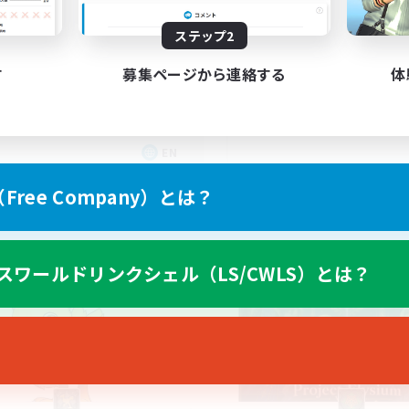
BTQ+
Having Fun
ステップ2
す
募集ページから連絡する
体
EN
募集期間: 2026/08/27 まで
募集期間: 20
ree Company）とは？
カンパニー
フリーカンパニー
スワールドリンクシェル（LS/CWLS）とは？