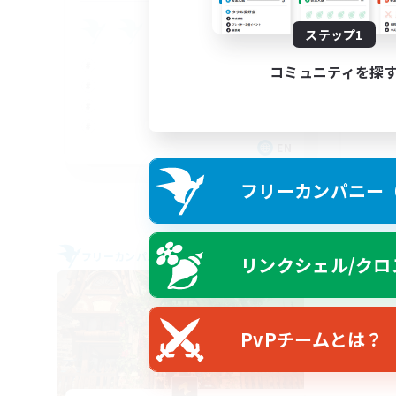
LG
ステップ1
コミュニティを探
EN
募集期間: 2026/08/31 まで
フリーカンパニー（F
フリーカンパニー
フリー
リンクシェル/クロ
PvPチームとは？