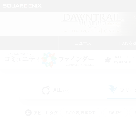
ニュース
FFXIVを
DATA CENTER
Dynamis
ALL
フリー
(35)
アピールタグ
#初心者/若葉歓迎
#絶挑戦
#学生中心
#なんでも楽しむ
#モブハント
#
#演奏
#ミラプリ（ミラ