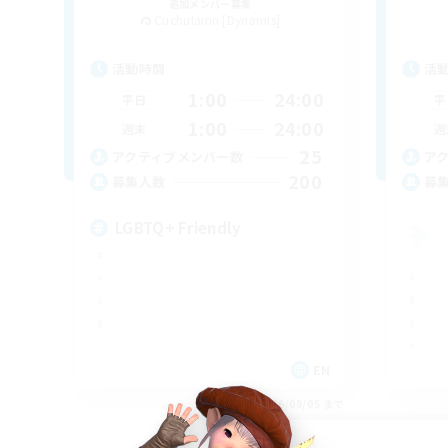
追加メンバー募集
Cuchulainn [Dynamis]
活動時間
活
1:00
24:00
平日
平
1:00
24:00
週末
週
25
アクティブメンバー数
ア
200
募集人数
募
LGBTQ+ Friendly
EN
募集期間: 2026/09/05 まで