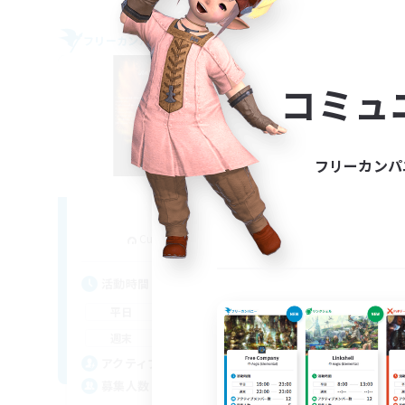
フリーカンパニー
フリー
コミュ
フリーカンパ
Fireborn
追加メンバー募集
Cuchulainn [Dynamis]
活動時間
活
16:00
23:00
平日
平
8:00
23:00
週末
週
20
アクティブメンバー数
ア
50
募集人数
募