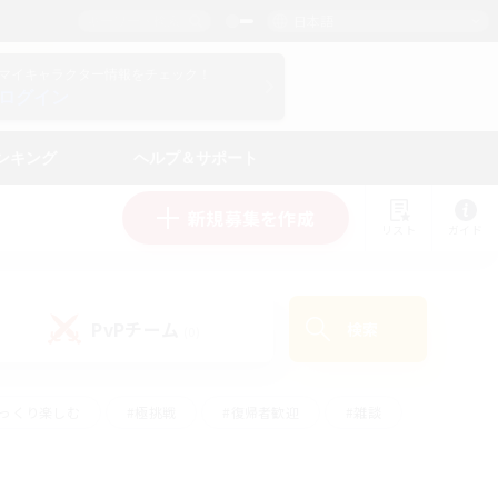
日本語
マイキャラクター情報をチェック！
ログイン
ンキング
ヘルプ＆サポート
新規募集を作成
リスト
ガイド
PvPチーム
検索
(0)
ゆっくり楽しむ
#極挑戦
#復帰者歓迎
#雑談
#ハウジング
#トレジャーハント
#レベリング
#プレイヤー主催イベント