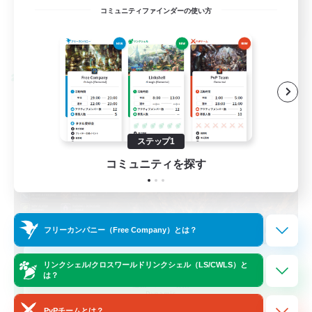
EN / FR
コミュニティファインダーの使い方
詳細を見る
募集期間: 2026/08/28 まで
クロスワールドリンクシェル
ステップ1
コミュニティを探す
フリーカンパニー（Free Company）とは？
Das Sweats 3.0
リンクシェル/クロスワールドリンクシェル（LS/CWLS）と
は？
追加メンバー募集
Dynamis
PvPチームとは？