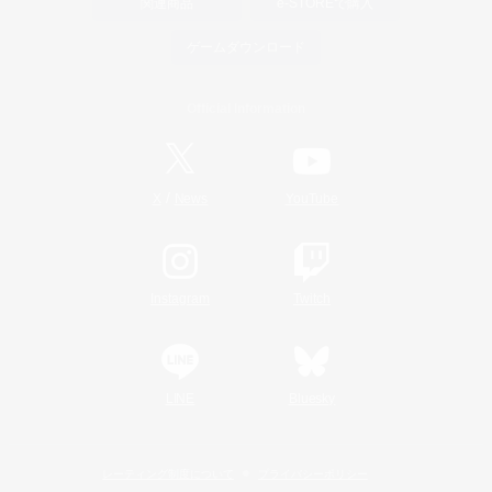
関連商品
e-STOREで購入
ゲームダウンロード
Official Information
/
X
News
YouTube
Instagram
Twitch
LINE
Bluesky
レーティング制度について
プライバシーポリシー