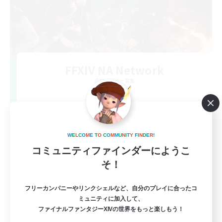
FFXIV NA Network
追加メンバー募集
Dynamis
--
募集人数
Players events social
W
E
L
C
O
M
E
T
O
C
O
M
M
U
N
I
T
Y
F
I
N
D
E
R
!
コミュニティファインダーにようこ
そ！
フリーカンパニーやリンクシェルなど、自分のプレイに合ったコ
ミュニティに加入して、
ファイナルファンタジーXIVの世界をもっと楽しもう！