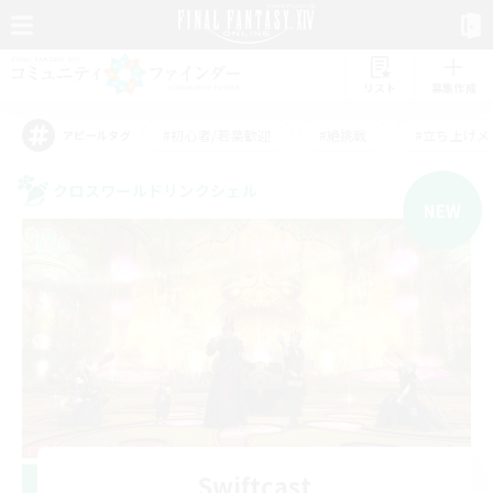
リスト
募集作成
#初心者/若葉歓迎
#絶挑戦
#立ち上げメ
アピールタグ
クロスワールドリンクシェル
NEW
Swiftcast