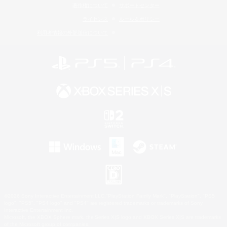
著作権について
サポートセンター
ライセンス
ルール＆ポリシー
利用者情報の外部送信について
©2026 Sony Interactive Entertainment LLC."PlayStation Family Mark", "PlayStation", "PS5
logo", "PS5", "PS4 logo" and "PS4" are registered trademarks or trademarks of Sony
Interactive Entertainment Inc.
Microsoft, the XBOX Sphere mark, the Series X|S logo and XBOX Series X|S are trademarks
of the Microsoft group of companies.