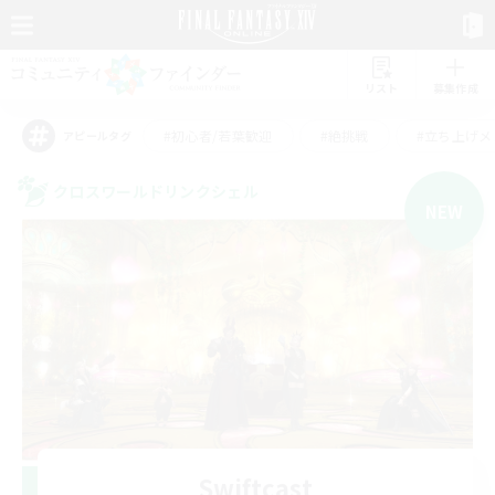
リスト
募集作成
#初心者/若葉歓迎
#絶挑戦
#立ち上げメ
アピールタグ
クロスワールドリンクシェル
NEW
Swiftcast