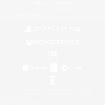
著作権について
サポートセンター
ライセンス
ルール＆ポリシー
利用者情報の外部送信について
©2026 Sony Interactive Entertainment LLC."PlayStation Family Mark", "PlayStation", "PS5
logo", "PS5", "PS4 logo" and "PS4" are registered trademarks or trademarks of Sony
Interactive Entertainment Inc.
Microsoft, the XBOX Sphere mark, the Series X|S logo and XBOX Series X|S are trademarks
of the Microsoft group of companies.