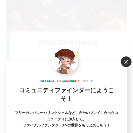
FFXIV NA Network
追加メンバー募集
Dynamis
--
募集人数
Players events social
W
E
L
C
O
M
E
T
O
C
O
M
M
U
N
I
T
Y
F
I
N
D
E
R
!
コミュニティファインダーにようこ
そ！
フリーカンパニーやリンクシェルなど、自分のプレイに合ったコ
ミュニティに加入して、
ファイナルファンタジーXIVの世界をもっと楽しもう！