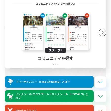
EN / FR
コミュニティファインダーの使い方
詳細を見る
募集期間: 2026/08/28 まで
クロスワールドリンクシェル
ステップ1
コミュニティを探す
フリーカンパニー（Free Company）とは？
Das Sweats 3.0
リンクシェル/クロスワールドリンクシェル（LS/CWLS）と
は？
追加メンバー募集
Dynamis
PvPチームとは？