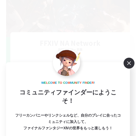
FFXIV NA Network
追加メンバー募集
Dynamis
--
募集人数
Players events social
W
E
L
C
O
M
E
T
O
C
O
M
M
U
N
I
T
Y
F
I
N
D
E
R
!
コミュニティファインダーにようこ
そ！
フリーカンパニーやリンクシェルなど、自分のプレイに合ったコ
ミュニティに加入して、
ファイナルファンタジーXIVの世界をもっと楽しもう！