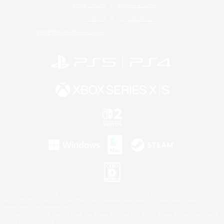
著作権について
サポートセンター
ライセンス
ルール＆ポリシー
利用者情報の外部送信について
©2026 Sony Interactive Entertainment LLC."PlayStation Family Mark", "PlayStation", "PS5
logo", "PS5", "PS4 logo" and "PS4" are registered trademarks or trademarks of Sony
Interactive Entertainment Inc.
Microsoft, the XBOX Sphere mark, the Series X|S logo and XBOX Series X|S are trademarks
of the Microsoft group of companies.