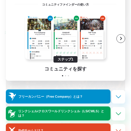
EN / FR
コミュニティファインダーの使い方
詳細を見る
募集期間: 2026/08/28 まで
クロスワールドリンクシェル
ステップ1
コミュニティを探す
フリーカンパニー（Free Company）とは？
Das Sweats 3.0
リンクシェル/クロスワールドリンクシェル（LS/CWLS）と
は？
追加メンバー募集
Dynamis
PvPチームとは？