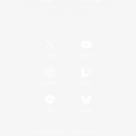
関連商品
e-STOREで購入
ゲームダウンロード
Official Information
/
X
News
YouTube
Instagram
Twitch
LINE
Bluesky
レーティング制度について
プライバシーポリシー