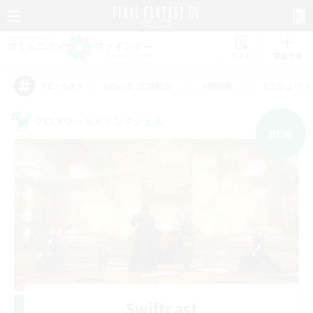
リスト
募集作成
#初心者/若葉歓迎
#絶挑戦
#立ち上げメ
アピールタグ
クロスワールドリンクシェル
NEW
Swiftcast