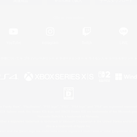
関連商品
e-STOREで購入
ゲームダウンロード
Official Information
YouTube
Instagram
Twitch
LINE
著作権について
プライバシーポリシー
サポートセンター
ライセンス
ルール＆ポリシー
 Family Mark", "PlayStation", "PS5 logo", "PS5", "PS4 logo" and "PS4" are registered trademark
XBOX Sphere mark, the Series X|S logo and XBOX Series X|S are trademarks of the Microsoft gro
Nintendo Switch is a trademark of Nintendo.
ither a registered trademark or trademark of Microsoft Corporation in the United States and/or oth
Mac is a trademark of Apple Inc.
eam and the Steam logo are trademarks and/or registered trademarks of Valve Corporation in the 