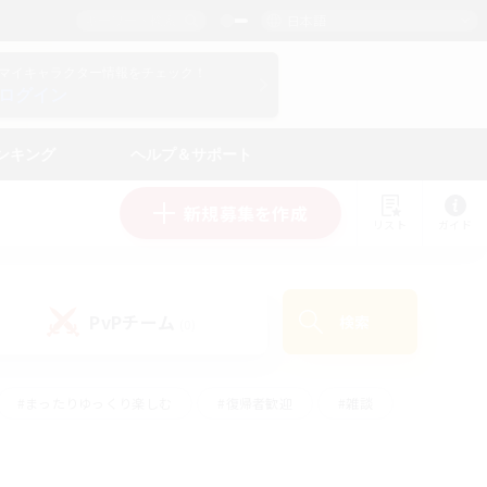
日本語
マイキャラクター情報をチェック！
ログイン
ンキング
ヘルプ＆サポート
新規募集を作成
リスト
ガイド
PvPチーム
検索
(0)
#まったりゆっくり楽しむ
#復帰者歓迎
#雑談
心
#演奏
#トレジャーハント
#ハウジング
）
#プレイヤー主催イベント