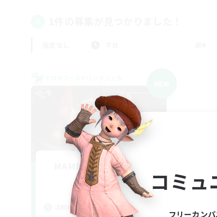
1件の募集が見つかりました！
指定なし
平日
週末
クロスワールドリンクシェル
NEW
MAMEGAE - dynamis -
コミュ
追加メンバー募集
Dynamis
活動時間
フリーカンパ