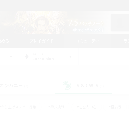
始める
プレイガイド
コミュニティ
ラ
WORLD
Cuchulainn
カンパニー
LS & CWLS
(0)
(1)
#立ち上げメンバー募集
#零式挑戦
#社会人中心
#極挑戦
#体験歓迎
#ロールプレイ
#ギャザラー中心
#クラフター中
て頑張る
#スクリーンショット撮影
#ミラプリ（ミラージュプリズム