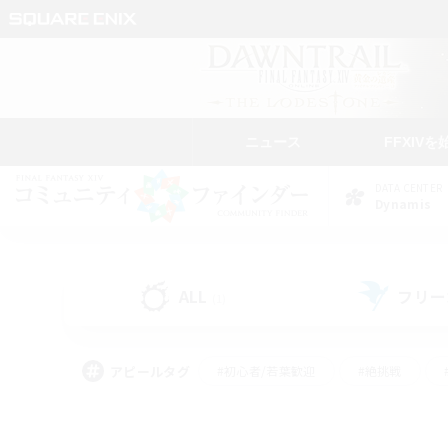
ニュース
FFXIVを
DATA CENTER
Dynamis
ALL
フリー
(1)
アピールタグ
#初心者/若葉歓迎
#絶挑戦
#なんでも楽しむ
#学生中心
#モブハント
#レベリング
#クリア目指し