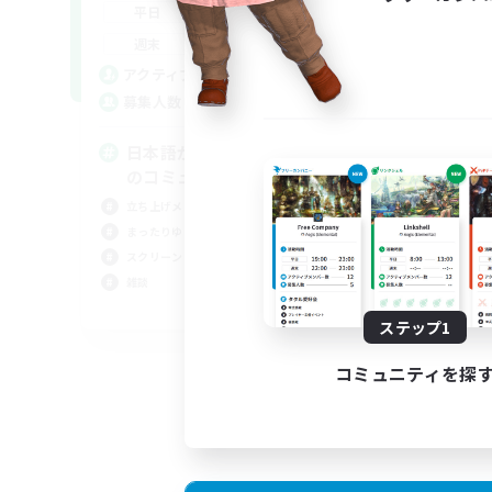
0:00
23:00
平日
0:00
23:00
週末
2
アクティブメンバー数
64
募集人数
日本語が分かる・話せる方専用
のコミュニティ！
立ち上げメンバー募集
まったりゆっくり楽しむ
スクリーンショット撮影
雑談
JA
ステップ1
募集期間: 2026/09/01 まで
コミュニティを探