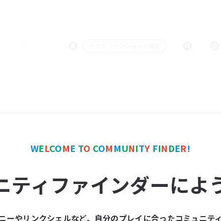
＃スクリーンショット撮影
W
E
L
C
O
M
E
T
O
C
O
M
M
U
N
I
T
Y
F
I
N
D
E
R
!
ニティファインダーによ
ニーやリンクシェルなど、自分のプレイに合ったコミュニテ