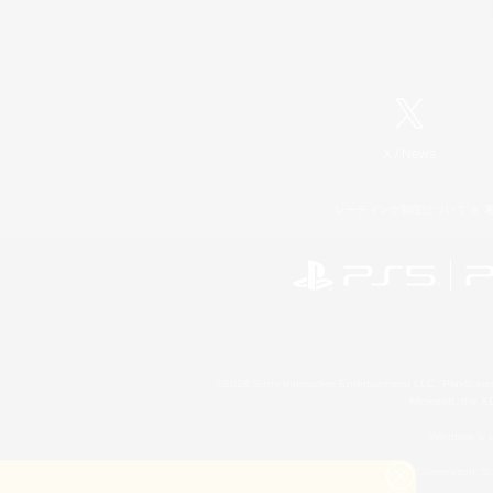
X
/
News
レーティング制度について
©2026 Sony Interactive Entertainment LLC."PlayStation
Microsoft, the 
Windows is e
©2026 Valve Corporation. St