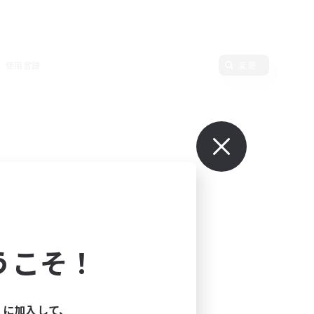
使用言語
変更
うこそ！
ィに加入して、