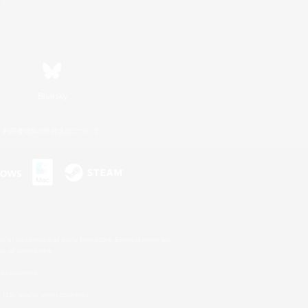
Bluesky
利用者情報の外部送信について
s or trademarks of Sony Interactive Entertainment Inc.
up of companies.
er countries.
U.S. and/or other countries.