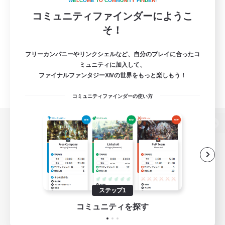
W
E
L
C
O
M
E
T
O
C
O
M
M
U
N
I
T
Y
F
I
N
D
E
R
!
コミュニティファインダーにようこ
そ！
フリーカンパニーやリンクシェルなど、自分のプレイに合ったコ
ミュニティに加入して、
ファイナルファンタジーXIVの世界をもっと楽しもう！
コミュニティファインダーの使い方
パソコン版へ
関連商品
e-STOREで購入
ステップ1
ゲームダウンロード
コミュニティを探す