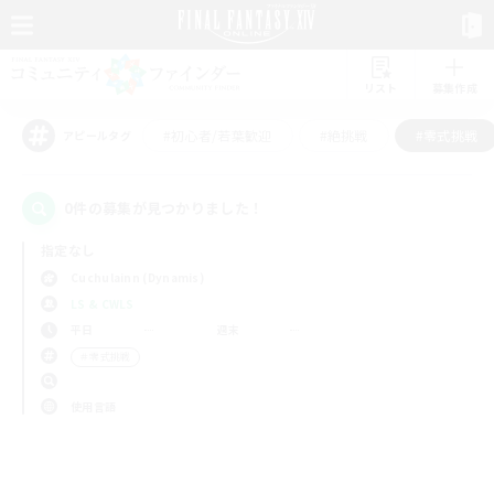
リスト
募集作成
#初心者/若葉歓迎
#絶挑戦
#零式挑戦
アピールタグ
0件の募集が見つかりました！
指定なし
Cuchulainn (Dynamis)
LS & CWLS
平日
週末
＃零式挑戦
使用言語