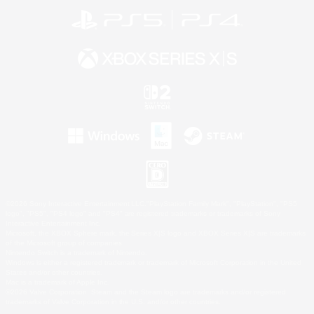
©2026 Sony Interactive Entertainment LLC."PlayStation Family Mark", "PlayStation", "PS5
logo", "PS5", "PS4 logo" and "PS4" are registered trademarks or trademarks of Sony
Interactive Entertainment Inc.
Microsoft, the XBOX Sphere mark, the Series X|S logo and XBOX Series X|S are trademarks
of the Microsoft group of companies.
Nintendo Switch is a trademark of Nintendo.
Windows is either a registered trademark or trademark of Microsoft Corporation in the United
States and/or other countries.
Mac is a trademark of Apple Inc.
©2026 Valve Corporation. Steam and the Steam logo are trademarks and/or registered
trademarks of Valve Corporation in the U.S. and/or other countries.