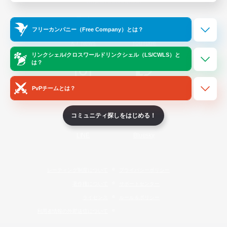
Official Information
フリーカンパニー（Free Company）とは？
/
X
News
YouTube
リンクシェル/クロスワールドリンクシェル（LS/CWLS）と
は？
PvPチームとは？
Instagram
Twitch
コミュニティ探しをはじめる！
LINE
Bluesky
レーティング制度について
プライバシーポリシー
著作権について
サポートセンター
ライセンス
ルール＆ポリシー
利用者情報の外部送信について