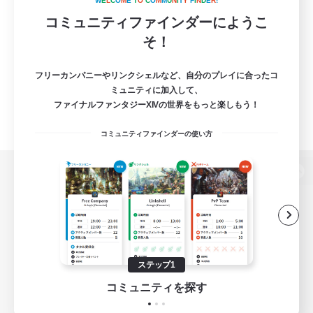
W
E
L
C
O
M
E
T
O
C
O
M
M
U
N
I
T
Y
F
I
N
D
E
R
!
コミュニティファインダーにようこ
そ！
フリーカンパニーやリンクシェルなど、自分のプレイに合ったコ
ミュニティに加入して、
ファイナルファンタジーXIVの世界をもっと楽しもう！
コミュニティファインダーの使い方
パソコン版へ
関連商品
e-STOREで購入
ステップ1
ゲームダウンロード
コミュニティを探す