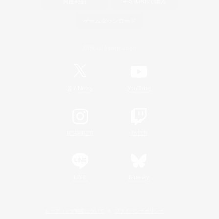
関連商品
e-STOREで購入
ゲームダウンロード
Official Information
/
X
News
YouTube
Instagram
Twitch
LINE
Bluesky
レーティング制度について
プライバシーポリシー