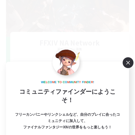
FFXIV NA Network
追加メンバー募集
Dynamis
--
募集人数
Players events social
W
E
L
C
O
M
E
T
O
C
O
M
M
U
N
I
T
Y
F
I
N
D
E
R
!
コミュニティファインダーにようこ
そ！
フリーカンパニーやリンクシェルなど、自分のプレイに合ったコ
ミュニティに加入して、
ファイナルファンタジーXIVの世界をもっと楽しもう！