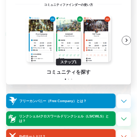
EN / FR
コミュニティファインダーの使い方
詳細を見る
募集期間: 2026/08/28 まで
クロスワールドリンクシェル
ステップ1
コミュニティを探す
フリーカンパニー（Free Company）とは？
Das Sweats 3.0
リンクシェル/クロスワールドリンクシェル（LS/CWLS）と
は？
追加メンバー募集
Dynamis
PvPチームとは？