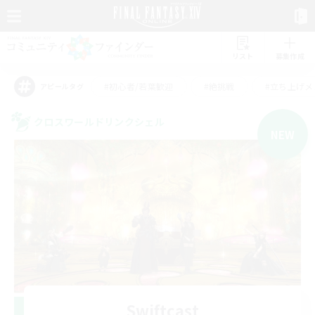
リスト
募集作成
#初心者/若葉歓迎
#絶挑戦
#立ち上げメ
アピールタグ
クロスワールドリンクシェル
NEW
Swiftcast