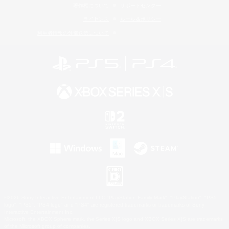
著作権について
サポートセンター
ライセンス
ルール＆ポリシー
利用者情報の外部送信について
©2026 Sony Interactive Entertainment LLC."PlayStation Family Mark", "PlayStation", "PS5
logo", "PS5", "PS4 logo" and "PS4" are registered trademarks or trademarks of Sony
Interactive Entertainment Inc.
Microsoft, the XBOX Sphere mark, the Series X|S logo and XBOX Series X|S are trademarks
of the Microsoft group of companies.