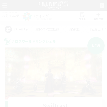
リスト
募集作成
#初心者/若葉歓迎
#絶挑戦
#立ち上げメ
アピールタグ
クロスワールドリンクシェル
NEW
Swiftcast