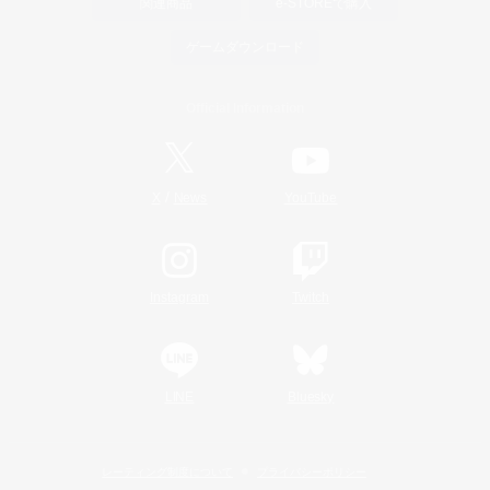
関連商品
e-STOREで購入
ゲームダウンロード
Official Information
/
X
News
YouTube
Instagram
Twitch
LINE
Bluesky
レーティング制度について
プライバシーポリシー