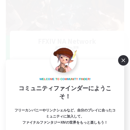
FFXIV NA Network
追加メンバー募集
Dynamis
--
募集人数
Players events social
W
E
L
C
O
M
E
T
O
C
O
M
M
U
N
I
T
Y
F
I
N
D
E
R
!
コミュニティファインダーにようこ
そ！
フリーカンパニーやリンクシェルなど、自分のプレイに合ったコ
ミュニティに加入して、
ファイナルファンタジーXIVの世界をもっと楽しもう！