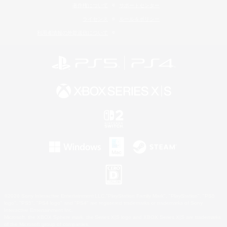
著作権について
サポートセンター
ライセンス
ルール＆ポリシー
利用者情報の外部送信について
©2026 Sony Interactive Entertainment LLC."PlayStation Family Mark", "PlayStation", "PS5
logo", "PS5", "PS4 logo" and "PS4" are registered trademarks or trademarks of Sony
Interactive Entertainment Inc.
Microsoft, the XBOX Sphere mark, the Series X|S logo and XBOX Series X|S are trademarks
of the Microsoft group of companies.