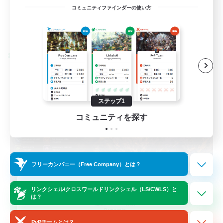
EN / FR
コミュニティファインダーの使い方
詳細を見る
募集期間: 2026/08/28 まで
クロスワールドリンクシェル
ステップ1
コミュニティを探す
フリーカンパニー（Free Company）とは？
Das Sweats 3.0
リンクシェル/クロスワールドリンクシェル（LS/CWLS）と
は？
追加メンバー募集
Dynamis
PvPチームとは？