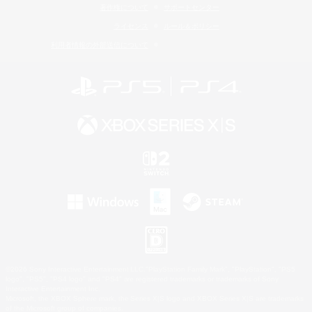
著作権について
サポートセンター
ライセンス
ルール＆ポリシー
利用者情報の外部送信について
©2026 Sony Interactive Entertainment LLC."PlayStation Family Mark", "PlayStation", "PS5
logo", "PS5", "PS4 logo" and "PS4" are registered trademarks or trademarks of Sony
Interactive Entertainment Inc.
Microsoft, the XBOX Sphere mark, the Series X|S logo and XBOX Series X|S are trademarks
of the Microsoft group of companies.