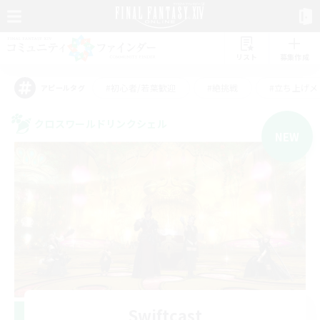
リスト
募集作成
#初心者/若葉歓迎
#絶挑戦
#立ち上げメ
アピールタグ
クロスワールドリンクシェル
NEW
Swiftcast