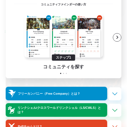
EN / FR
コミュニティファインダーの使い方
詳細を見る
募集期間: 2026/08/28 まで
クロスワールドリンクシェル
ステップ1
コミュニティを探す
フリーカンパニー（Free Company）とは？
Das Sweats 3.0
リンクシェル/クロスワールドリンクシェル（LS/CWLS）と
は？
追加メンバー募集
Dynamis
PvPチームとは？