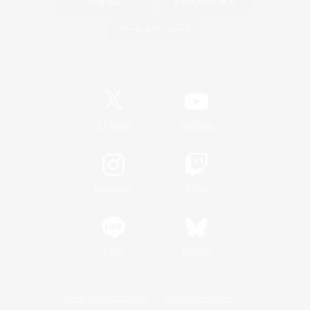
関連商品
e-STOREで購入
ゲームダウンロード
Official Information
/
X
News
YouTube
Instagram
Twitch
LINE
Bluesky
レーティング制度について
プライバシーポリシー