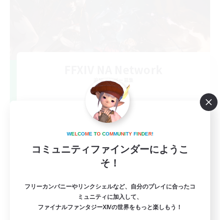
FFXIV NA Network
追加メンバー募集
Dynamis
--
募集人数
Players events social
W
E
L
C
O
M
E
T
O
C
O
M
M
U
N
I
T
Y
F
I
N
D
E
R
!
コミュニティファインダーにようこ
そ！
フリーカンパニーやリンクシェルなど、自分のプレイに合ったコ
ミュニティに加入して、
ファイナルファンタジーXIVの世界をもっと楽しもう！