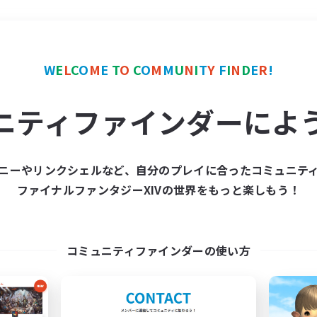
＃体験歓迎
使用言語
W
E
L
C
O
M
E
T
O
C
O
M
M
U
N
I
T
Y
F
I
N
D
E
R
!
ニティファインダーによ
ニーやリンクシェルなど、自分のプレイに合ったコミュニテ
ファイナルファンタジーXIVの世界をもっと楽しもう！
募集数 0件
集が見つかりませんでし
コミュニティファインダーの使い方
条件を変えて検索してみるでっす！