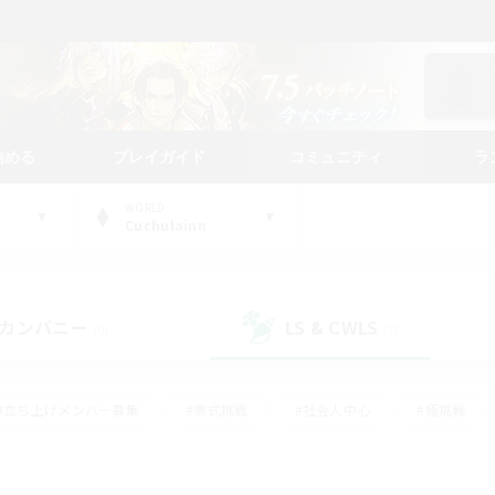
始める
プレイガイド
コミュニティ
ラ
WORLD
Cuchulainn
カンパニー
LS & CWLS
(0)
(0)
#立ち上げメンバー募集
#零式挑戦
#社会人中心
#極挑戦
#体験歓迎
#ロールプレイ
#ギャザラー中心
#クラフター中
て頑張る
#スクリーンショット撮影
#ミラプリ（ミラージュプリズム