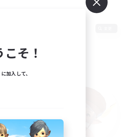
変更
うこそ！
ィに加入して、
た。