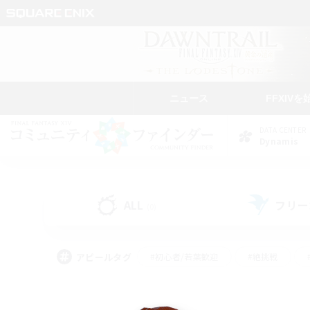
ニュース
FFXIVを
DATA CENTER
Dynamis
ALL
フリー
(0)
アピールタグ
#初心者/若葉歓迎
#絶挑戦
#なんでも楽しむ
#学生中心
#モブハント
#レベリング
#クリア目指し