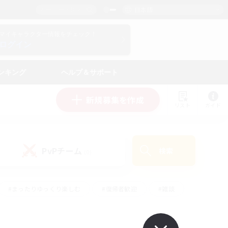
日本語
マイキャラクター情報をチェック！
ログイン
ンキング
ヘルプ＆サポート
新規募集を作成
リスト
ガイド
PvPチーム
検索
(0)
#まったりゆっくり楽しむ
#復帰者歓迎
#雑談
心
#演奏
#トレジャーハント
#ハウジング
）
#プレイヤー主催イベント