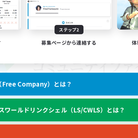
ステップ2
す
募集ページから連絡する
体
ree Company）とは？
スワールドリンクシェル（LS/CWLS）とは？
スマートフォン版へ