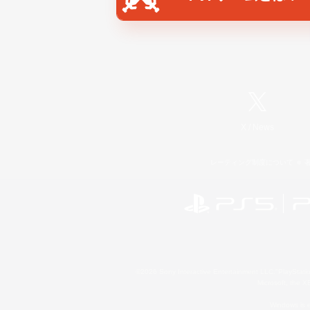
X
/
News
レーティング制度について
©2026 Sony Interactive Entertainment LLC."PlayStation
Microsoft, the 
Windows is e