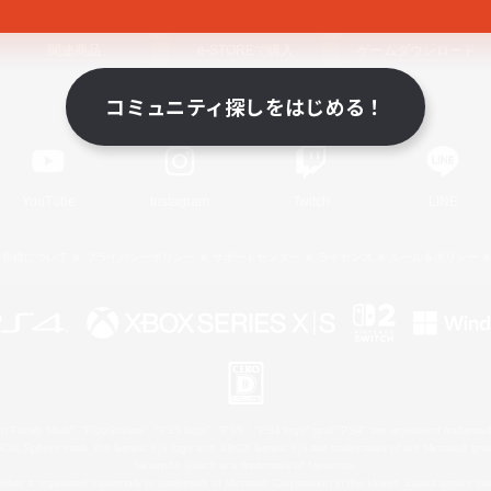
関連商品
e-STOREで購入
ゲームダウンロード
コミュニティ探しをはじめる！
Official Information
YouTube
Instagram
Twitch
LINE
著作権について
プライバシーポリシー
サポートセンター
ライセンス
ルール＆ポリシー
 Family Mark", "PlayStation", "PS5 logo", "PS5", "PS4 logo" and "PS4" are registered trademark
XBOX Sphere mark, the Series X|S logo and XBOX Series X|S are trademarks of the Microsoft gro
Nintendo Switch is a trademark of Nintendo.
ither a registered trademark or trademark of Microsoft Corporation in the United States and/or oth