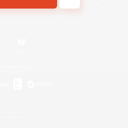
Bluesky
利用者情報の外部送信について
s or trademarks of Sony Interactive Entertainment Inc.
up of companies.
er countries.