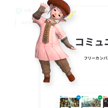
0件の募集が見つかりました！
指定なし
平日
週末
コミュ
フリーカンパ
募