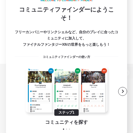
W
E
L
C
O
M
E
T
O
C
O
M
M
U
N
I
T
Y
F
I
N
D
E
R
!
コミュニティファインダーにようこ
そ！
フリーカンパニーやリンクシェルなど、自分のプレイに合ったコ
ミュニティに加入して、
ファイナルファンタジーXIVの世界をもっと楽しもう！
コミュニティファインダーの使い方
パソコン版へ
関連商品
e-STOREで購入
ステップ1
ゲームダウンロード
コミュニティを探す