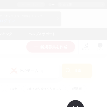
日本語
マイキャラクター情報をチェック！
ログイン
ンキング
ヘルプ＆サポート
新規募集を作成
リスト
ガイド
PvPチーム
検索
(0)
#演奏
#まったりゆっくり楽しむ
#極挑戦
#ハウジング
#レベリング
#クラフター中心
ズム）
#プレイヤー主催イベント