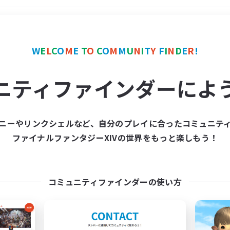
＃ハウジング
使用言語
W
E
L
C
O
M
E
T
O
C
O
M
M
U
N
I
T
Y
F
I
N
D
E
R
!
ニティファインダーによ
ニーやリンクシェルなど、自分のプレイに合ったコミュニテ
ファイナルファンタジーXIVの世界をもっと楽しもう！
募集数 0件
集が見つかりませんでし
コミュニティファインダーの使い方
条件を変えて検索してみるでっす！