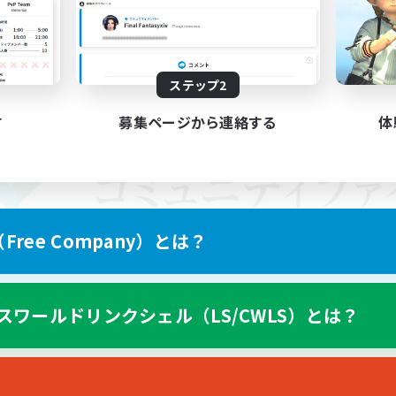
ステップ2
す
募集ページから連絡する
体
ree Company）とは？
スワールドリンクシェル（LS/CWLS）とは？
スマートフォン版へ