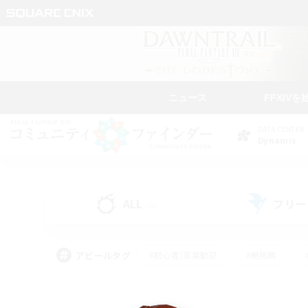
ニュース
FFXIVを
DATA CENTER
Dynamis
ALL
フリー
(0)
アピールタグ
#初心者/若葉歓迎
#絶挑戦
#雑談
#なんでも楽しむ
#学生中心
#
#スクリーンショット撮影
#ト