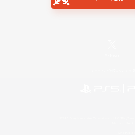
X
/
News
レーティング制度について
©2026 Sony Interactive Entertainment LLC."PlayStation
Microsoft, the 
Windows is e