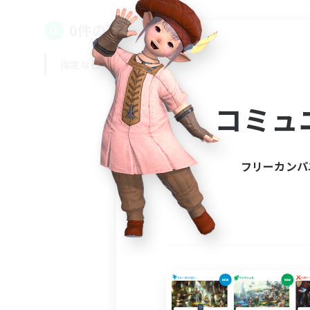
0件の募集が見つかりました！
指定なし
平日
週末
コミュ
フリーカンパ
募