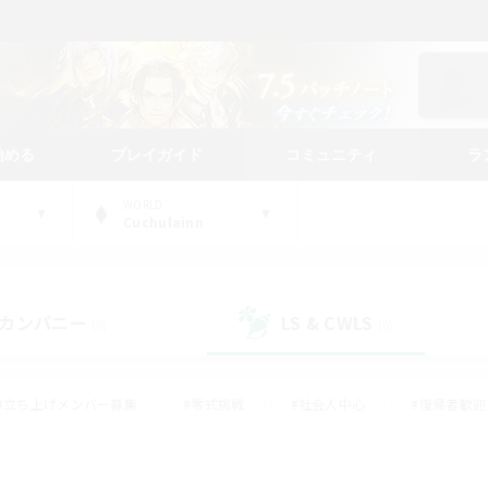
始める
プレイガイド
コミュニティ
ラ
WORLD
Cuchulainn
カンパニー
LS & CWLS
(0)
(0)
#立ち上げメンバー募集
#零式挑戦
#社会人中心
#復帰者歓迎
ギャザラー中心
#モブハント
#ロールプレイ
#体験歓迎
レジャーハント
#クリア目指して頑張る
#ミラプリ（ミラージュプリ