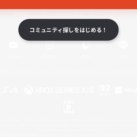
関連商品
e-STOREで購入
ゲームダウンロード
コミュニティ探しをはじめる！
Official Information
YouTube
Instagram
Twitch
LINE
著作権について
プライバシーポリシー
サポートセンター
ライセンス
ルール＆ポリシー
 Family Mark", "PlayStation", "PS5 logo", "PS5", "PS4 logo" and "PS4" are registered trademark
XBOX Sphere mark, the Series X|S logo and XBOX Series X|S are trademarks of the Microsoft gro
Nintendo Switch is a trademark of Nintendo.
ither a registered trademark or trademark of Microsoft Corporation in the United States and/or oth