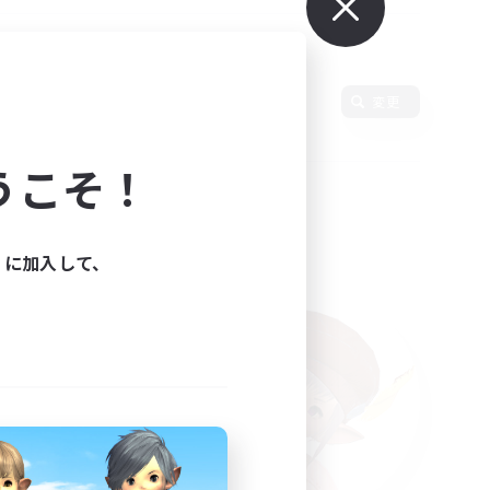
変更
うこそ！
ィに加入して、
た。