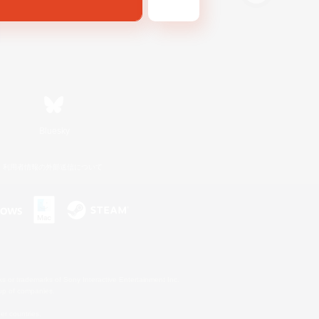
Bluesky
利用者情報の外部送信について
s or trademarks of Sony Interactive Entertainment Inc.
up of companies.
er countries.