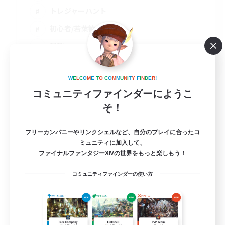
トレジャーハント
初心者/若葉歓迎
雑談
JA
詳細を見る
W
E
L
C
O
M
E
T
O
C
O
M
M
U
N
I
T
Y
F
I
N
D
E
R
!
募集期間: 2026/09/02 まで
コミュニティファインダーにようこ
そ！
フリーカンパニーやリンクシェルなど、自分のプレイに合ったコ
ミュニティに加入して、
ファイナルファンタジーXIVの世界をもっと楽しもう！
コミュニティファインダーの使い方