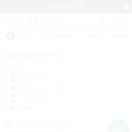
リスト
募集作成
#初心者/若葉歓迎
#絶挑戦
#零式挑戦
アピールタグ
1件の募集が見つかりました！
指定なし
Marilith (Dynamis)
LS & CWLS
平日
週末
＃トレジャーハント
使用言語
クロスワールドリンクシェル
NEW