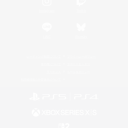
Instagram
Twitch
LINE
Bluesky
レーティング制度について
プライバシーポリシー
著作権について
サポートセンター
ライセンス
ルール＆ポリシー
利用者情報の外部送信について