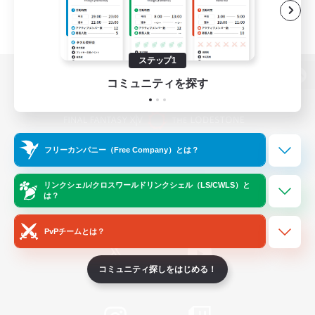
ステップ1
コミュニティを探す
パソコン版へ
フリーカンパニー（Free Company）とは？
関連商品
e-STOREで購入
ゲームダウンロード
リンクシェル/クロスワールドリンクシェル（LS/CWLS）と
は？
Official Information
PvPチームとは？
コミュニティ探しをはじめる！
/
X
News
YouTube