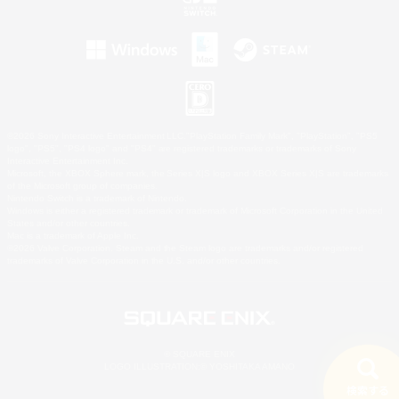
©2026 Sony Interactive Entertainment LLC."PlayStation Family Mark", "PlayStation", "PS5
logo", "PS5", "PS4 logo" and "PS4" are registered trademarks or trademarks of Sony
Interactive Entertainment Inc.
Microsoft, the XBOX Sphere mark, the Series X|S logo and XBOX Series X|S are trademarks
of the Microsoft group of companies.
Nintendo Switch is a trademark of Nintendo.
Windows is either a registered trademark or trademark of Microsoft Corporation in the United
States and/or other countries.
Mac is a trademark of Apple Inc.
©2026 Valve Corporation. Steam and the Steam logo are trademarks and/or registered
trademarks of Valve Corporation in the U.S. and/or other countries.
© SQUARE ENIX
LOGO ILLUSTRATION:© YOSHITAKA AMANO
検索する