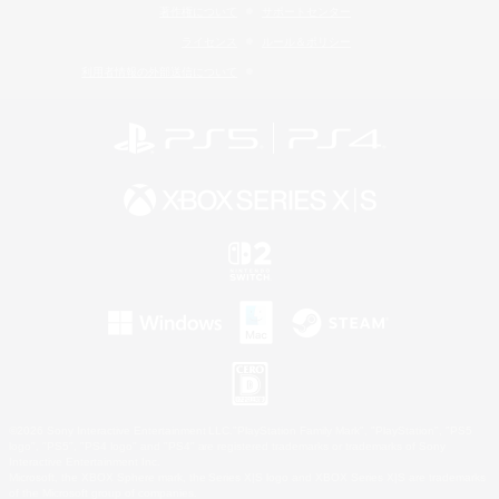
著作権について
サポートセンター
ライセンス
ルール＆ポリシー
利用者情報の外部送信について
©2026 Sony Interactive Entertainment LLC."PlayStation Family Mark", "PlayStation", "PS5
logo", "PS5", "PS4 logo" and "PS4" are registered trademarks or trademarks of Sony
Interactive Entertainment Inc.
Microsoft, the XBOX Sphere mark, the Series X|S logo and XBOX Series X|S are trademarks
of the Microsoft group of companies.