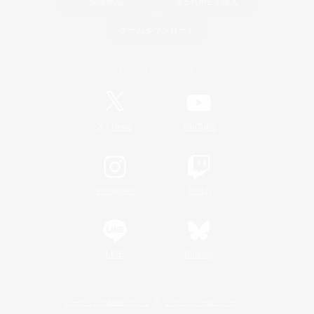
関連商品
e-STOREで購入
ゲームダウンロード
Official Information
/
X
News
YouTube
Instagram
Twitch
LINE
Bluesky
レーティング制度について
プライバシーポリシー