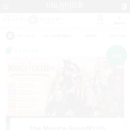
リスト
募集作成
#初心者/若葉歓迎
#絶挑戦
#零式挑戦
アピールタグ
リンクシェル
NEW
The Moogle GuardPLUS