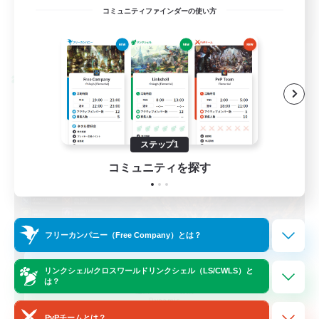
EN / FR
コミュニティファインダーの使い方
詳細を見る
募集期間: 2026/08/28 まで
クロスワールドリンクシェル
ステップ1
コミュニティを探す
フリーカンパニー（Free Company）とは？
Das Sweats 3.0
リンクシェル/クロスワールドリンクシェル（LS/CWLS）と
は？
追加メンバー募集
Dynamis
PvPチームとは？