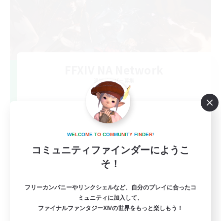
FFXIV NA Network
追加メンバー募集
Dynamis
--
募集人数
Players events social
W
E
L
C
O
M
E
T
O
C
O
M
M
U
N
I
T
Y
F
I
N
D
E
R
!
コミュニティファインダーにようこ
そ！
フリーカンパニーやリンクシェルなど、自分のプレイに合ったコ
ミュニティに加入して、
ファイナルファンタジーXIVの世界をもっと楽しもう！