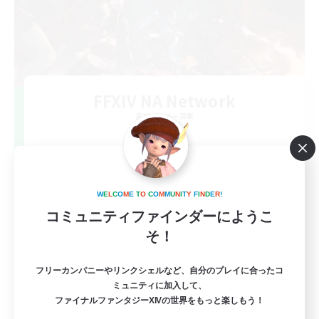
FFXIV NA Network
追加メンバー募集
Dynamis
--
募集人数
Players events social
W
E
L
C
O
M
E
T
O
C
O
M
M
U
N
I
T
Y
F
I
N
D
E
R
!
コミュニティファインダーにようこ
そ！
フリーカンパニーやリンクシェルなど、自分のプレイに合ったコ
ミュニティに加入して、
ファイナルファンタジーXIVの世界をもっと楽しもう！