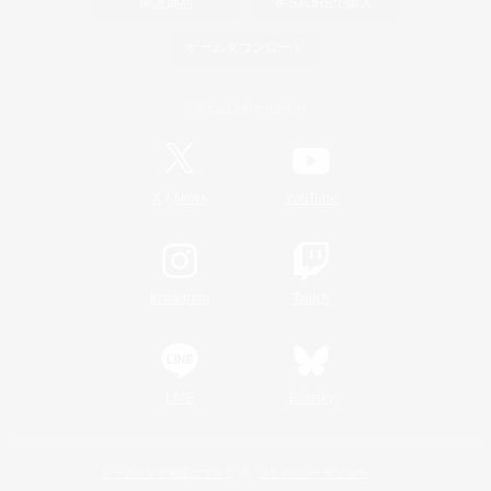
関連商品
e-STOREで購入
ゲームダウンロード
Official Information
/
X
News
YouTube
Instagram
Twitch
LINE
Bluesky
レーティング制度について
プライバシーポリシー