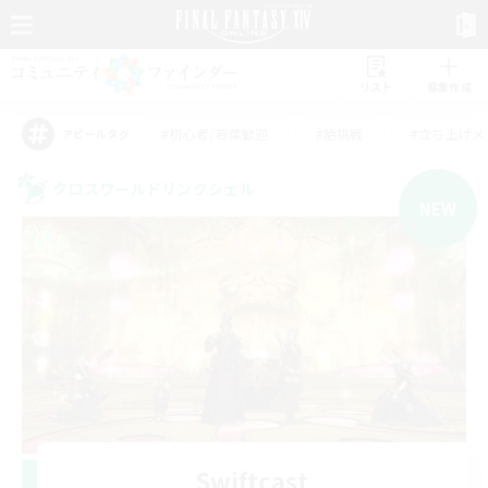
リスト
募集作成
#初心者/若葉歓迎
#絶挑戦
#立ち上げメ
アピールタグ
クロスワールドリンクシェル
NEW
Swiftcast