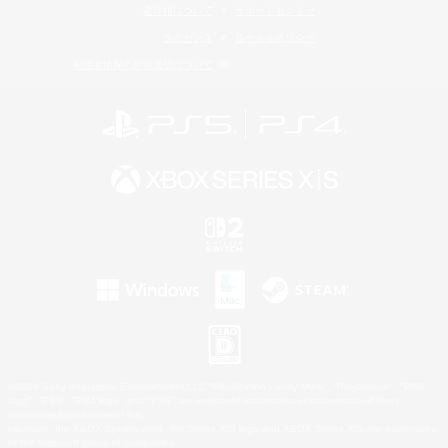
著作権について
サポートセンター
ライセンス
ルール＆ポリシー
利用者情報の外部送信について
©2026 Sony Interactive Entertainment LLC."PlayStation Family Mark", "PlayStation", "PS5
logo", "PS5", "PS4 logo" and "PS4" are registered trademarks or trademarks of Sony
Interactive Entertainment Inc.
Microsoft, the XBOX Sphere mark, the Series X|S logo and XBOX Series X|S are trademarks
of the Microsoft group of companies.