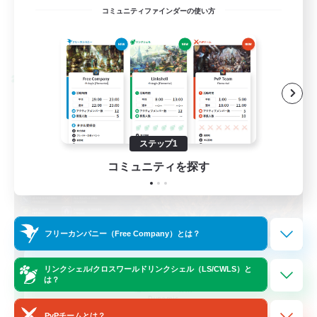
EN / FR
コミュニティファインダーの使い方
詳細を見る
募集期間: 2026/08/28 まで
クロスワールドリンクシェル
ステップ1
コミュニティを探す
フリーカンパニー（Free Company）とは？
Das Sweats 3.0
リンクシェル/クロスワールドリンクシェル（LS/CWLS）と
は？
追加メンバー募集
Dynamis
PvPチームとは？