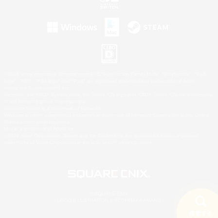
©2026 Sony Interactive Entertainment LLC."PlayStation Family Mark", "PlayStation", "PS5
logo", "PS5", "PS4 logo" and "PS4" are registered trademarks or trademarks of Sony
Interactive Entertainment Inc.
Microsoft, the XBOX Sphere mark, the Series X|S logo and XBOX Series X|S are trademarks
of the Microsoft group of companies.
Nintendo Switch is a trademark of Nintendo.
Windows is either a registered trademark or trademark of Microsoft Corporation in the United
States and/or other countries.
Mac is a trademark of Apple Inc.
©2026 Valve Corporation. Steam and the Steam logo are trademarks and/or registered
trademarks of Valve Corporation in the U.S. and/or other countries.
© SQUARE ENIX
LOGO ILLUSTRATION:© YOSHITAKA AMANO
検索する