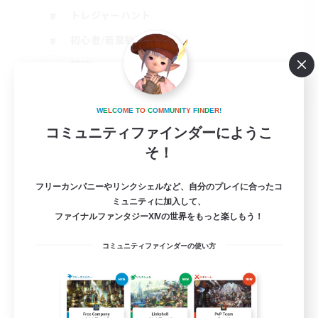
トレジャーハント
初心者/若葉歓迎
雑談
JA
詳細を見る
W
E
L
C
O
M
E
T
O
C
O
M
M
U
N
I
T
Y
F
I
N
D
E
R
!
募集期間: 2026/09/07 まで
コミュニティファインダーにようこ
そ！
フリーカンパニーやリンクシェルなど、自分のプレイに合ったコ
ミュニティに加入して、
ファイナルファンタジーXIVの世界をもっと楽しもう！
コミュニティファインダーの使い方