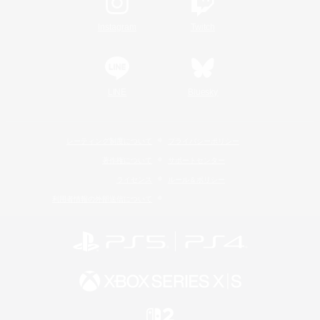
Instagram
Twitch
LINE
Bluesky
レーティング制度について
プライバシーポリシー
著作権について
サポートセンター
ライセンス
ルール＆ポリシー
利用者情報の外部送信について