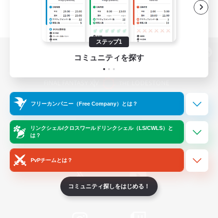
ステップ1
コミュニティを探す
パソコン版へ
フリーカンパニー（Free Company）とは？
関連商品
e-STOREで購入
ゲームダウンロード
リンクシェル/クロスワールドリンクシェル（LS/CWLS）と
は？
Official Information
PvPチームとは？
コミュニティ探しをはじめる！
/
X
News
YouTube