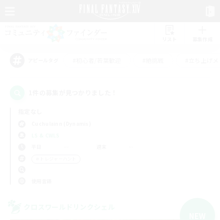
リスト
募集作成
#初心者/若葉歓迎
#絶挑戦
#立ち上げメ
アピールタグ
1件の募集が見つかりました！
指定なし
Cuchulainn (Dynamis)
LS & CWLS
平日
週末
＃トレジャーハント
使用言語
クロスワールドリンクシェル
NEW