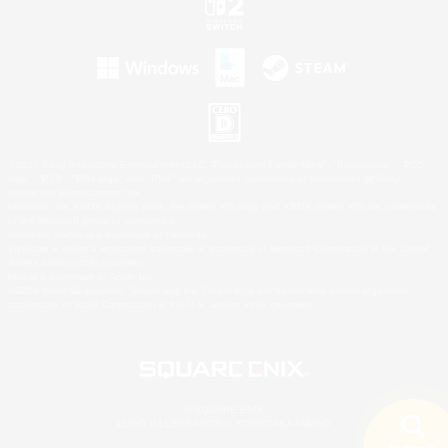
©2026 Sony Interactive Entertainment LLC."PlayStation Family Mark", "PlayStation", "PS5
logo", "PS5", "PS4 logo" and "PS4" are registered trademarks or trademarks of Sony
Interactive Entertainment Inc.
Microsoft, the XBOX Sphere mark, the Series X|S logo and XBOX Series X|S are trademarks
of the Microsoft group of companies.
Nintendo Switch is a trademark of Nintendo.
Windows is either a registered trademark or trademark of Microsoft Corporation in the United
States and/or other countries.
Mac is a trademark of Apple Inc.
©2026 Valve Corporation. Steam and the Steam logo are trademarks and/or registered
trademarks of Valve Corporation in the U.S. and/or other countries.
© SQUARE ENIX
LOGO ILLUSTRATION:© YOSHITAKA AMANO