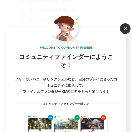
まったりゆっくり楽しむ
スクリーンショット撮影
雑談
JA
W
E
L
C
O
M
E
T
O
C
O
M
M
U
N
I
T
Y
F
I
N
D
E
R
!
詳細を見る
募集期間: 2026/09/01 まで
コミュニティファインダーにようこ
そ！
フリーカンパニーやリンクシェルなど、自分のプレイに合ったコ
ミュニティに加入して、
ファイナルファンタジーXIVの世界をもっと楽しもう！
コミュニティファインダーの使い方