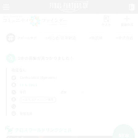
リスト
募集作成
#初心者/若葉歓迎
#絶挑戦
#零式挑戦
アピールタグ
1件の募集が見つかりました！
指定なし
Cuchulainn (Dynamis)
LS & CWLS
平日
週末
＃立ち上げメンバー募集
使用言語
クロスワールドリンクシェル
NEW