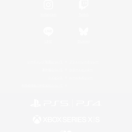
Instagram
Twitch
LINE
Bluesky
レーティング制度について
プライバシーポリシー
著作権について
サポートセンター
ライセンス
ルール＆ポリシー
利用者情報の外部送信について