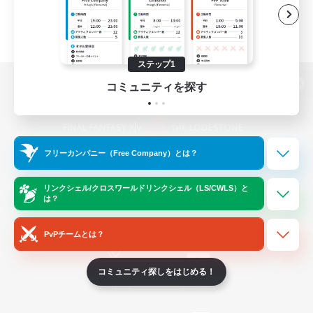
ステップ1
コミュニティを探す
パソコン版へ
フリーカンパニー（Free Company）とは？
関連商品
e-STOREで購入
ゲームダウンロード
リンクシェル/クロスワールドリンクシェル（LS/CWLS）と
は？
Official Information
PvPチームとは？
コミュニティ探しをはじめる！
/
X
News
YouTube