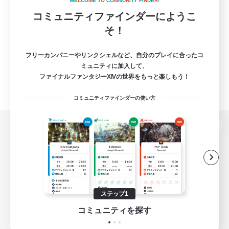
W
E
L
C
O
M
E
T
O
C
O
M
M
U
N
I
T
Y
F
I
N
D
E
R
!
コミュニティファインダーにようこ
そ！
フリーカンパニーやリンクシェルなど、自分のプレイに合ったコ
ミュニティに加入して、
ファイナルファンタジーXIVの世界をもっと楽しもう！
コミュニティファインダーの使い方
パソコン版へ
関連商品
e-STOREで購入
ステップ1
ゲームダウンロード
コミュニティを探す