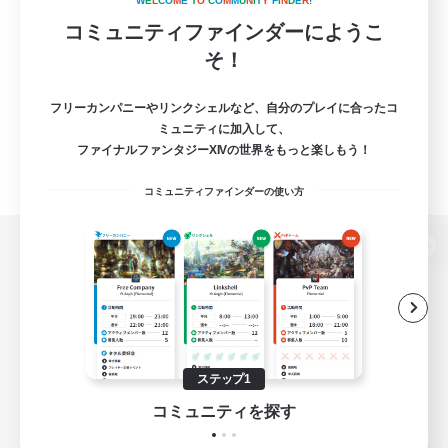
W
E
L
C
O
M
E
T
O
C
O
M
M
U
N
I
T
Y
F
I
N
D
E
R
!
コミュニティファインダーにようこ
そ！
フリーカンパニーやリンクシェルなど、自分のプレイに合ったコ
ミュニティに加入して、
ファイナルファンタジーXIVの世界をもっと楽しもう！
コミュニティファインダーの使い方
パソコン版へ
関連商品
e-STOREで購入
ステップ1
ゲームダウンロード
コミュニティを探す