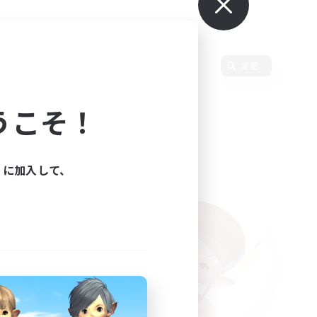
変更
うこそ！
ィに加入して、
た。