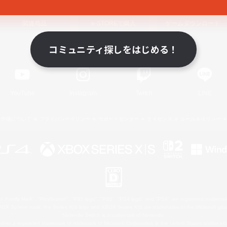
関連商品
e-STOREで購入
ゲームダウンロード
コミュニティ探しをはじめる！
Official Information
YouTube
Instagram
Twitch
LINE
著作権について
プライバシーポリシー
サポートセンター
ライセンス
ルール＆ポリシー
 Family Mark", "PlayStation", "PS5 logo", "PS5", "PS4 logo" and "PS4" are registered trademark
XBOX Sphere mark, the Series X|S logo and XBOX Series X|S are trademarks of the Microsoft gro
Nintendo Switch is a trademark of Nintendo.
ither a registered trademark or trademark of Microsoft Corporation in the United States and/or oth