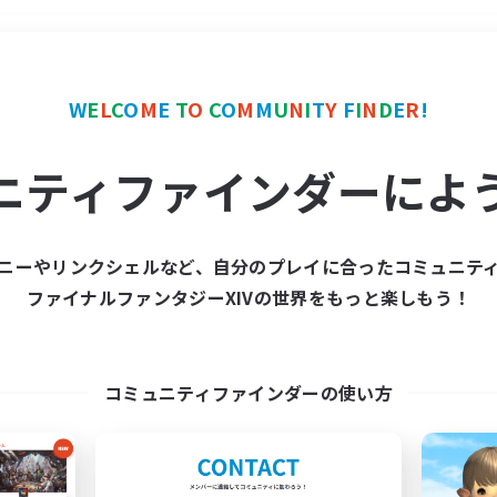
＃極挑戦
使用言語
W
E
L
C
O
M
E
T
O
C
O
M
M
U
N
I
T
Y
F
I
N
D
E
R
!
ニティファインダーによ
ニーやリンクシェルなど、自分のプレイに合ったコミュニテ
ファイナルファンタジーXIVの世界をもっと楽しもう！
募集数 0件
集が見つかりませんでし
コミュニティファインダーの使い方
条件を変えて検索してみるでっす！