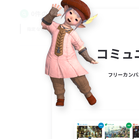
0件の募集が見つかりました！
指定なし
平日
週末
コミュ
フリーカンパ
募