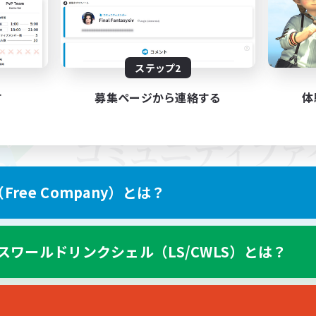
ステップ2
す
募集ページから連絡する
体
ree Company）とは？
スワールドリンクシェル（LS/CWLS）とは？
スマートフォン版へ