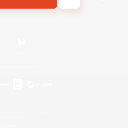
Bluesky
利用者情報の外部送信について
s or trademarks of Sony Interactive Entertainment Inc.
up of companies.
er countries.