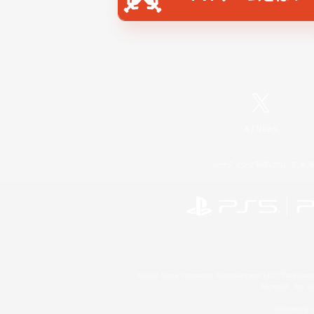
X
/
News
レーティング制度について
©2026 Sony Interactive Entertainment LLC."PlayStation
Microsoft, the 
Windows is e