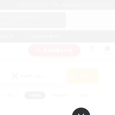
日本語
マイキャラクター情報をチェック！
ログイン
ンキング
ヘルプ＆サポート
新規募集を作成
リスト
ガイド
PvPチーム
検索
(0)
ゆっくり楽しむ
#極挑戦
#復帰者歓迎
#雑談
#ハウジング
#トレジャーハント
#レベリング
#プレイヤー主催イベント