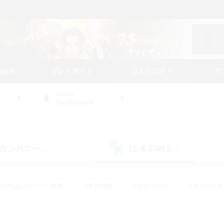
始める
プレイガイド
コミュニティ
ラ
WORLD
Cuchulainn
カンパニー
LS & CWLS
(0)
(0)
#立ち上げメンバー募集
#零式挑戦
#社会人中心
#まったり
体験歓迎
#クラフター中心
#ロールプレイ
#ギャザラー中心
ージュプリズム）
#スクリーンショット撮影
#クリア目指して頑張る