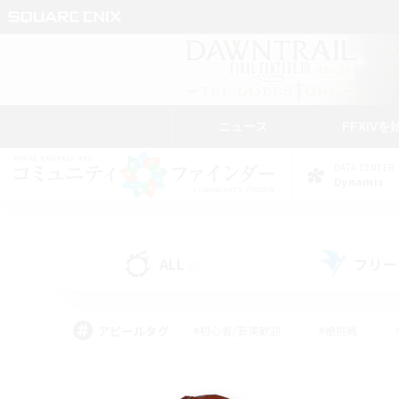
ニュース
FFXIVを
DATA CENTER
Dynamis
ALL
フリー
(0)
アピールタグ
#初心者/若葉歓迎
#絶挑戦
#学生中心
#なんでも楽しむ
#モブハント
#
#演奏
#ミラプリ（ミラ