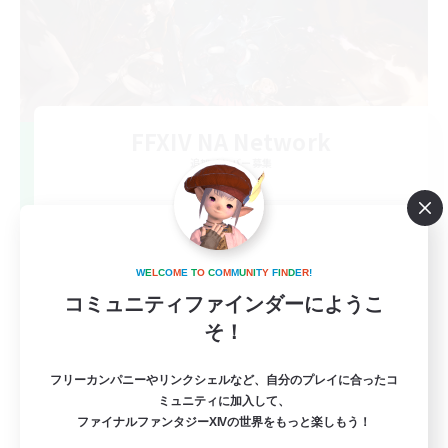
FFXIV NA Network
追加メンバー募集
Dynamis
--
募集人数
Players events social
W
E
L
C
O
M
E
T
O
C
O
M
M
U
N
I
T
Y
F
I
N
D
E
R
!
コミュニティファインダーにようこ
そ！
フリーカンパニーやリンクシェルなど、自分のプレイに合ったコ
ミュニティに加入して、
ファイナルファンタジーXIVの世界をもっと楽しもう！