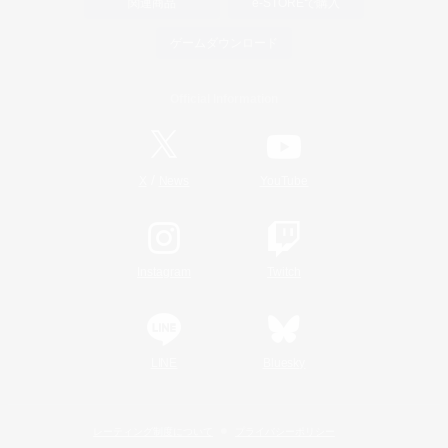
関連商品
e-STOREで購入
ゲームダウンロード
Official Information
/
X
News
YouTube
Instagram
Twitch
LINE
Bluesky
レーティング制度について
プライバシーポリシー