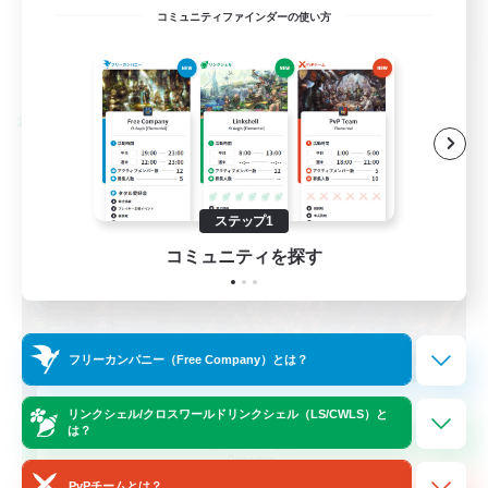
EN / FR
コミュニティファインダーの使い方
詳細を見る
募集期間: 2026/08/28 まで
クロスワールドリンクシェル
ステップ1
コミュニティを探す
フリーカンパニー（Free Company）とは？
Das Sweats 3.0
リンクシェル/クロスワールドリンクシェル（LS/CWLS）と
は？
追加メンバー募集
Dynamis
PvPチームとは？