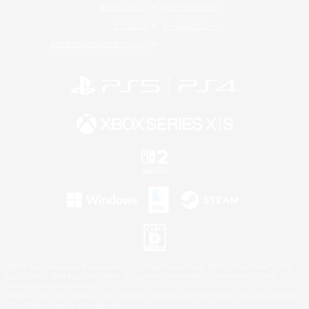
著作権について
サポートセンター
ライセンス
ルール＆ポリシー
利用者情報の外部送信について
©2026 Sony Interactive Entertainment LLC."PlayStation Family Mark", "PlayStation", "PS5
logo", "PS5", "PS4 logo" and "PS4" are registered trademarks or trademarks of Sony
Interactive Entertainment Inc.
Microsoft, the XBOX Sphere mark, the Series X|S logo and XBOX Series X|S are trademarks
of the Microsoft group of companies.