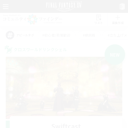
リスト
募集作成
#初心者/若葉歓迎
#絶挑戦
#立ち上げメ
アピールタグ
クロスワールドリンクシェル
NEW
Swiftcast