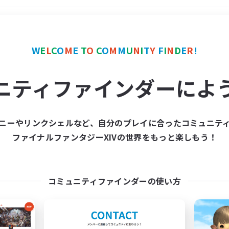
＃クラフター中心
使用言
W
E
L
C
O
M
E
T
O
C
O
M
M
U
N
I
T
Y
F
I
N
D
E
R
!
ニティファインダーによ
ニーやリンクシェルなど、自分のプレイに合ったコミュニテ
ファイナルファンタジーXIVの世界をもっと楽しもう！
募集数 0件
集が見つかりませんでし
コミュニティファインダーの使い方
条件を変えて検索してみるでっす！