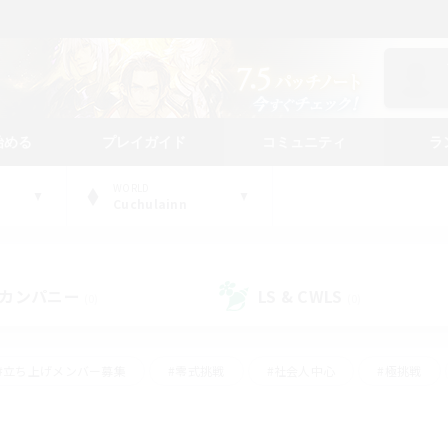
始める
プレイガイド
コミュニティ
ラ
WORLD
Cuchulainn
カンパニー
LS & CWLS
(0)
(0)
#立ち上げメンバー募集
#零式挑戦
#社会人中心
#極挑戦
#体験歓迎
#ロールプレイ
#ギャザラー中心
#クラフター中
て頑張る
#スクリーンショット撮影
#ミラプリ（ミラージュプリズム