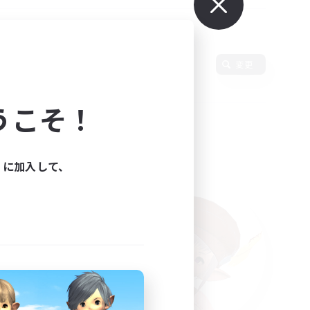
語
変更
うこそ！
ィに加入して、
た。