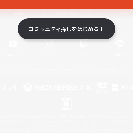
関連商品
e-STOREで購入
ゲームダウンロード
コミュニティ探しをはじめる！
Official Information
YouTube
Instagram
Twitch
LINE
著作権について
プライバシーポリシー
サポートセンター
ライセンス
ルール＆ポリシー
 Family Mark", "PlayStation", "PS5 logo", "PS5", "PS4 logo" and "PS4" are registered trademark
XBOX Sphere mark, the Series X|S logo and XBOX Series X|S are trademarks of the Microsoft gro
Nintendo Switch is a trademark of Nintendo.
ither a registered trademark or trademark of Microsoft Corporation in the United States and/or oth