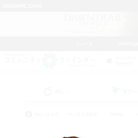
ニュース
FFXIVを
DATA CENTER
Dynamis
ALL
フリー
(0)
アピールタグ
#初心者/若葉歓迎
#絶挑戦
#なんでも楽しむ
#学生中心
#モブハント
#レベリング
#クリア目指し