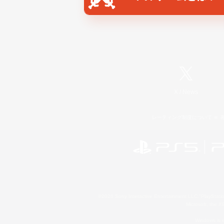
X
/
News
レーティング制度について
©2026 Sony Interactive Entertainment LLC."PlayStation
Microsoft, the 
Windows is e