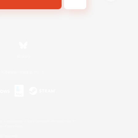
Bluesky
利用者情報の外部送信について
s or trademarks of Sony Interactive Entertainment Inc.
up of companies.
er countries.