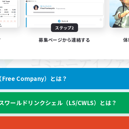
ステップ2
す
募集ページから連絡する
体
ree Company）とは？
スワールドリンクシェル（LS/CWLS）とは？
スマートフォン版へ