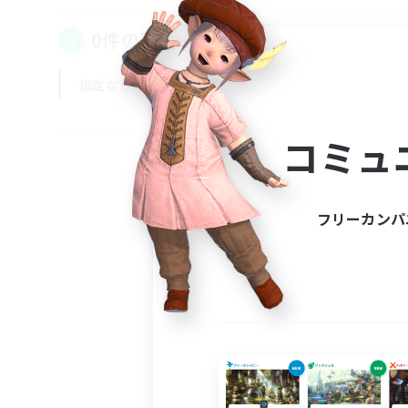
0件の募集が見つかりました！
指定なし
平日
週末
コミュ
フリーカンパ
募