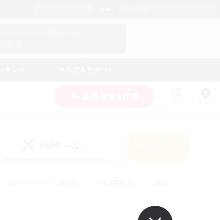
日本語
マイキャラクター情報をチェック！
ログイン
ンキング
ヘルプ＆サポート
新規募集を作成
リスト
ガイド
PvPチーム
検索
(0)
#まったりゆっくり楽しむ
#復帰者歓迎
#雑談
心
#演奏
#トレジャーハント
#ハウジング
）
#プレイヤー主催イベント