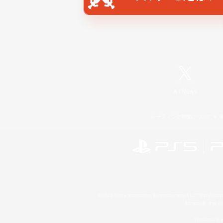
X
/
News
レーティング制度について
©2026 Sony Interactive Entertainment LLC."PlayStation
Microsoft, the 
Windows is e