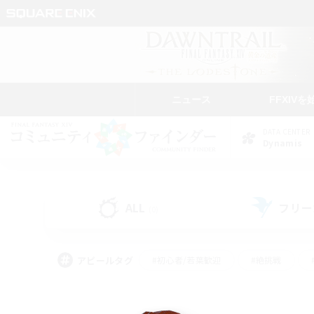
ニュース
FFXIVを
DATA CENTER
Dynamis
ALL
フリー
(0)
アピールタグ
#初心者/若葉歓迎
#絶挑戦
#学生中心
#なんでも楽しむ
#モブハント
#
#演奏
#ミラプリ（ミラ