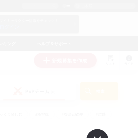
日本語
マイキャラクター情報をチェック！
ログイン
ンキング
ヘルプ＆サポート
新規募集を作成
リスト
ガイド
PvPチーム
検索
(0)
ゆっくり楽しむ
#極挑戦
#復帰者歓迎
#雑談
#ハウジング
#トレジャーハント
#レベリング
#プレイヤー主催イベント