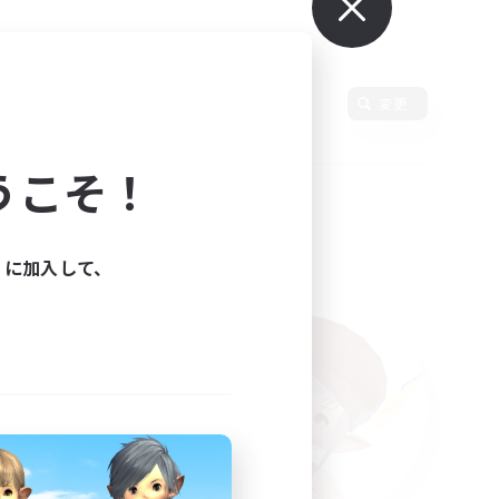
変更
うこそ！
ィに加入して、
た。