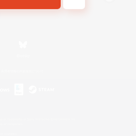
Bluesky
利用者情報の外部送信について
s or trademarks of Sony Interactive Entertainment Inc.
up of companies.
er countries.