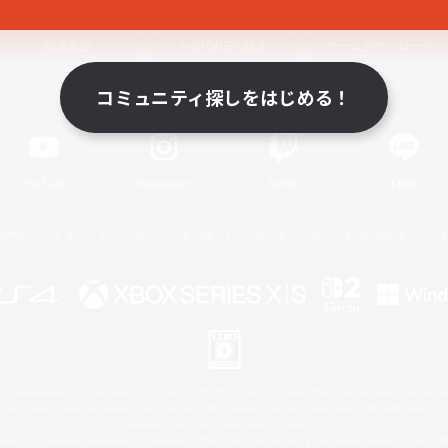
関連商品
e-STOREで購入
ゲームダウンロード
コミュニティ探しをはじめる！
Official Information
YouTube
Instagram
Twitch
LINE
著作権について
プライバシーポリシー
サポートセンター
ライセンス
ルール＆ポリシー
 Family Mark", "PlayStation", "PS5 logo", "PS5", "PS4 logo" and "PS4" are registered trademark
XBOX Sphere mark, the Series X|S logo and XBOX Series X|S are trademarks of the Microsoft gro
Nintendo Switch is a trademark of Nintendo.
ither a registered trademark or trademark of Microsoft Corporation in the United States and/or oth