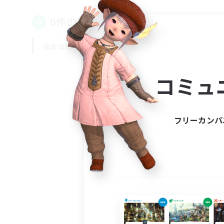
0件の募集が見つかりました！
指定なし
平日
週末
コミュ
フリーカンパ
募