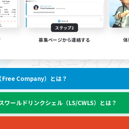
ステップ2
す
募集ページから連絡する
体
ree Company）とは？
スワールドリンクシェル（LS/CWLS）とは？
スマートフォン版へ