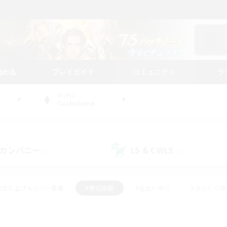
始める
プレイガイド
コミュニティ
ラ
WORLD
Cuchulainn
カンパニー
LS & CWLS
(0)
(0)
#立ち上げメンバー募集
#零式挑戦
#社会人中心
#まったり
体験歓迎
#クラフター中心
#ロールプレイ
#ギャザラー中心
ージュプリズム）
#スクリーンショット撮影
#クリア目指して頑張る