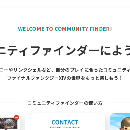
＃零式挑戦
使用言語
W
E
L
C
O
M
E
T
O
C
O
M
M
U
N
I
T
Y
F
I
N
D
E
R
!
ニティファインダーによ
ニーやリンクシェルなど、自分のプレイに合ったコミュニテ
ファイナルファンタジーXIVの世界をもっと楽しもう！
募集数 0件
集が見つかりませんでし
コミュニティファインダーの使い方
条件を変えて検索してみるでっす！