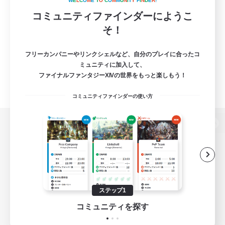
W
E
L
C
O
M
E
T
O
C
O
M
M
U
N
I
T
Y
F
I
N
D
E
R
!
コミュニティファインダーにようこ
そ！
フリーカンパニーやリンクシェルなど、自分のプレイに合ったコ
ミュニティに加入して、
ファイナルファンタジーXIVの世界をもっと楽しもう！
コミュニティファインダーの使い方
パソコン版へ
関連商品
e-STOREで購入
ステップ1
ゲームダウンロード
コミュニティを探す